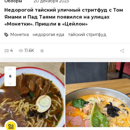
Обзоры
20 декабря 2023
Недорогой тайский уличный стритфуд с Том
Ямами и Пад Таями появился на улицах
«Монетки». Пришли в «Цейлон»
Монетка
недорогая еда
тайский стритфуд
4
11.6K
6