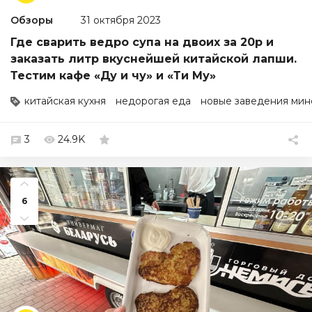
Обзоры
31 октября 2023
Где сварить ведро супа на двоих за 20р и
заказать литр вкуснейшей китайской лапши.
Тестим кафе «Ду и чу» и «Ти Му»
китайская кухня
недорогая еда
новые заведения мин
3
24.9K
6