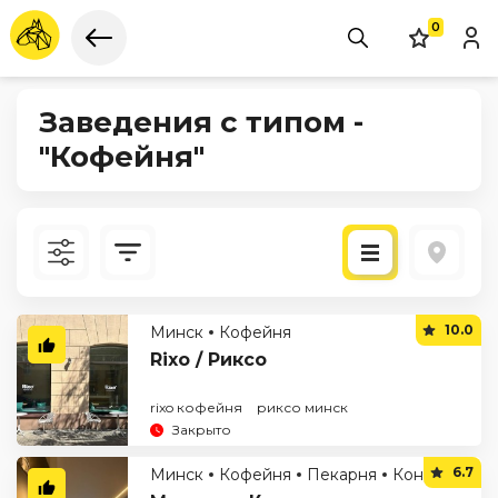
0
Заведения с типом -
"Кофейня"
Новые
10.0
Минск
Кофейня
По рейтингу
Rixo / Риксо
rixo кофейня
риксо минск
Закрыто
6.7
Минск
Кофейня
Пекарня
Кондитерская