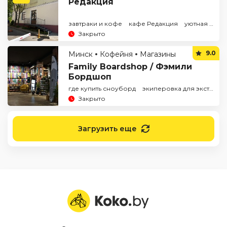
Редакция
завтраки и кофе
кафе Редакция
уютная кофейня
Закрыто
9.0
Минск
Кофейня
Магазины
Family Boardshop / Фэмили
Бордшоп
где купить сноуборд
экиперовка для экстрима
Закрыто
Загрузить еще