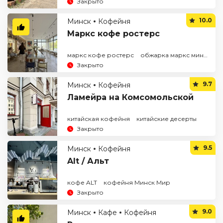
Закрыто
10.0
Минск
Кофейня
Маркс кофе ростерс
маркс кофе ростерс
обжарка маркс минск
Закрыто
9.7
Минск
Кофейня
Ламейра на Комсомольской
китайская кофейня
китайские десерты
Закрыто
9.5
Минск
Кофейня
Alt / Альт
кофе ALT
кофейня Минск Мир
Закрыто
9.0
Минск
Кафе
Кофейня