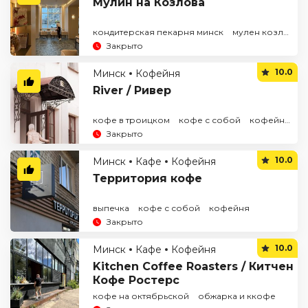
Мулин на Козлова
кондитерская пекарня минск
мулен козлова
Закрыто
10.0
Минск
Кофейня
River / Ривер
кофе в троицком
кофе с собой
кофейня в центре
Закрыто
10.0
Минск
Кафе
Кофейня
Территория кофе
выпечка
кофе с собой
кофейня
Закрыто
10.0
Минск
Кафе
Кофейня
Kitchen Coffee Roasters / Китчен
Кофе Ростерс
кофе на октябрьской
обжарка и ккофе