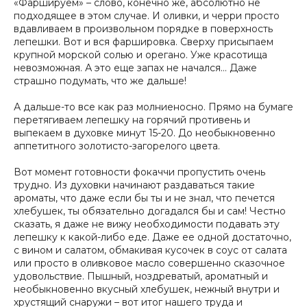
«Фаршируем» – слово, конечно же, абсолютно не
подходящее в этом случае. И оливки, и черри просто
вдавливаем в произвольном порядке в поверхность
лепешки. Вот и вся фаршировка. Сверху присыпаем
крупной морской солью и орегано. Уже красотища
невозможная. А это еще запах не начался… Даже
страшно подумать, что же дальше!
А дальше-то все как раз молниеносно. Прямо на бумаге
перетягиваем лепешку на горячий противень и
выпекаем в духовке минут 15-20. До необыкновенно
аппетитного золотисто-загорелого цвета.
Вот момент готовности фокаччи пропустить очень
трудно. Из духовки начинают раздаваться такие
ароматы, что даже если бы ты и не знал, что печется
хлебушек, ты обязательно догадался бы и сам! Честно
сказать, я даже не вижу необходимости подавать эту
лепешку к какой-либо еде. Даже ее одной достаточно,
с вином и салатом, обмакивая кусочек в соус от салата
или просто в оливковое масло совершенно сказочное
удовольствие. Пышный, ноздреватый, ароматный и
необыкновенно вкусный хлебушек, нежный внутри и
хрустящий снаружи – вот итог нашего труда и