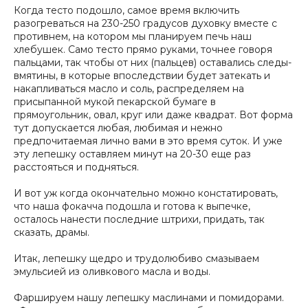
Когда тесто подошло, самое время включить
разогреваться на 230-250 градусов духовку вместе с
противнем, на котором мы планируем печь наш
хлебушек. Само тесто прямо руками, точнее говоря
пальцами, так чтобы от них (пальцев) оставались следы-
вмятины, в которые впоследствии будет затекать и
накапливаться масло и соль, распределяем на
присыпанной мукой пекарской бумаге в
прямоугольник, овал, круг или даже квадрат. Вот форма
тут допускается любая, любимая и нежно
предпочитаемая лично вами в это время суток. И уже
эту лепешку оставляем минут на 20-30 еще раз
расстояться и подняться.
И вот уж когда окончательно можно констатировать,
что наша фокачча подошла и готова к выпечке,
осталось нанести последние штрихи, придать, так
сказать, драмы.
Итак, лепешку щедро и трудолюбиво смазываем
эмульсией из оливкового масла и воды.
Фаршируем нашу лепешку маслинами и помидорами.