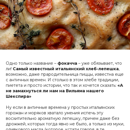
Одно только название –
фокачча
– уже обязывает, что
ли!
Самый известный итальянский хлеб-лепешка
,
возможно, даже прародительница пиццы, известна еще
с античных времен. И столько в этом хлебе традиции,
пиетета и просто истории, что так и хочется сказать:
«А
не замахнуться ли нам на Вильяма нашего
Шекспира»
Ну если в античные времена у простых итальянских
горожан и моряков хватало умения испечь эту
восхитительно ароматную лепешку, причем даже без
дрожжей, которых тогда явно не было, а только из муки,
оливкового масла (которое, кстати говоря, в те