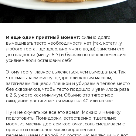
И еще один приятный момент:
сильно долго
вымешивать тесто необходимости нет (так, кстати, у
любого теста, где довольно много воды), замесим его
до гладкости (минут 5-7) и буквально нечеловеческим
усилием воли остановим себя.
Этому тесту главнее вылежаться, чем вымешаться. Так
что смазываем миску щедро оливковым маслом,
затягиваем пищевой пленкой и убираем в теплое место
без сквозняков, чтобы тесто подошло и увечилось раза
в 2-3, уж это как минимум. Обычно это тягостное
ожидание растягивается минут на 40 или на час.
Ну и не скучать же все это время. Можно и начинку
подготовить. Помидорки, естественно, тщательно
моем, из маслин достаем косточки, соль смешиваем с
орегано и оливковое масло хорошенько
перемешиваем с водой до состояния эмульсии. Но вот