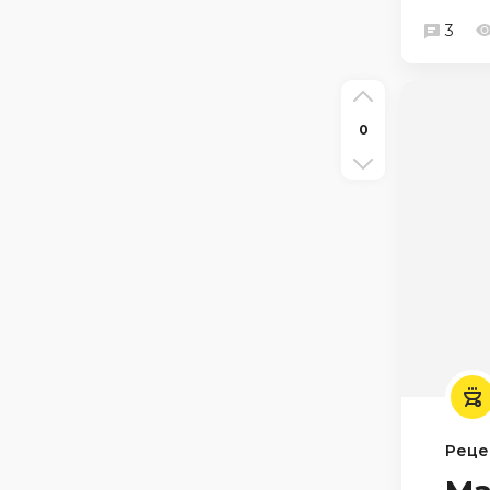
3
0
Реце