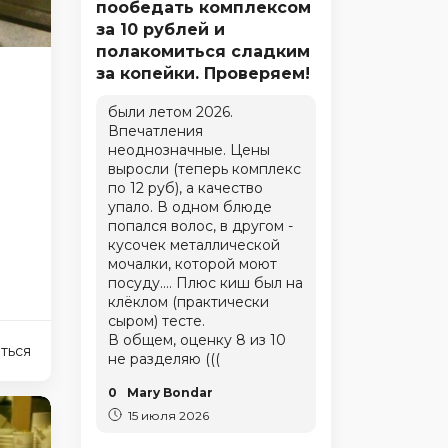
пообедать комплексом
за 10 рублей и
полакомиться сладким
за копейки. Проверяем!
были летом 2026.
Впечатления
неоднозначные. Цены
-
выросли (теперь комплекс
по 12 руб), а качество
упало. В одном блюде
попался волос, в другом -
кусочек металлической
мочалки, которой моют
посуду.... Плюс киш был на
клёклом (практически
сыром) тесте.
В общем, оценку 8 из 10
ться
не разделяю (((
0
Mary Bondar
15 июля 2026