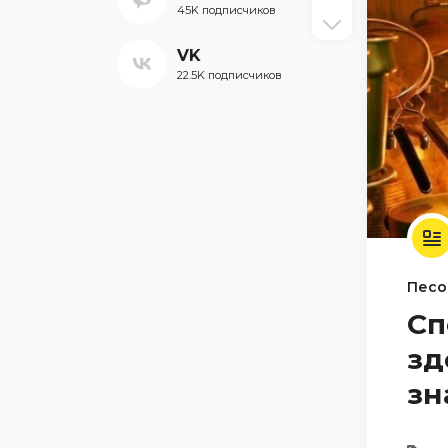
45K подписчиков
VK
22.5K подписчиков
Песо
Сп
зд
зн