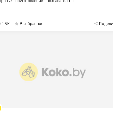
оровье
приготовление
познавательно
1.8K
Подели
В избранное