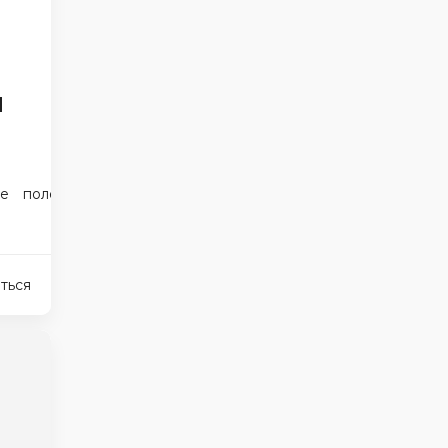
и
ие
полезные продукты
ться