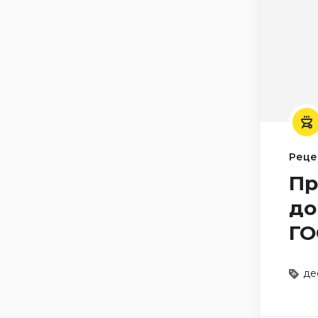
Реце
Пр
до
ГО
де