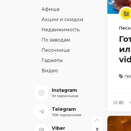
Афиша
Акции и скидки
Песо
Недвижимость
Го
По заводам
ил
Песочница
vi
Гаджеты
Видео
пр
Instagram
1M подписчиков
81
Telegram
130K подписчиков
Viber
0