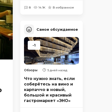
8
14.1K
В избранное
Самое обсуждаемое
-1
Обзоры
5 дней назад
Что нужно знать, если
соберётесь на вино и
о
карпаччо в новый,
большой и красивый
гастромаркет «ЭНО»