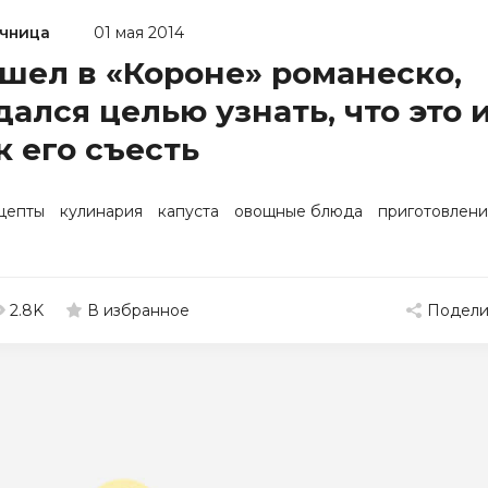
чница
01 мая 2014
шел в «Короне» романеско,
дался целью узнать, что это 
к его съесть
цепты
кулинария
капуста
овощные блюда
приготовлен
2.8K
Подели
В избранное