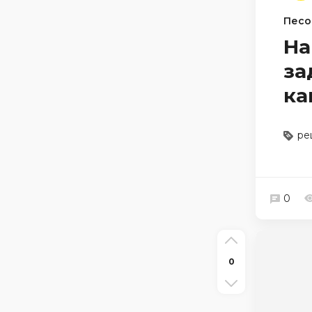
Песо
На
за
ка
ре
0
0