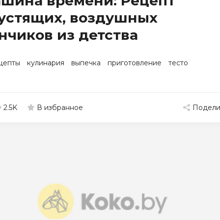
шина времени: Рецепт
устящих, воздушных
нчиков из детства
цепты
кулинария
выпечка
приготовление
тесто
2.5K
Подели
В избранное