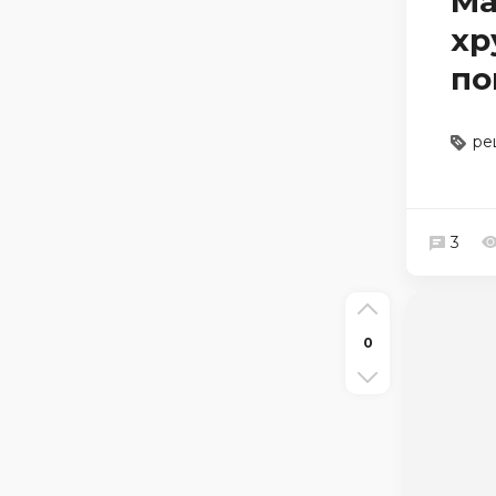
Ма
хр
по
ре
3
0