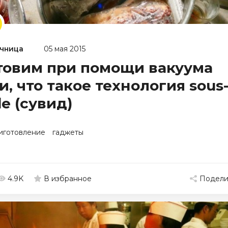
чница
05 мая 2015
товим при помощи вакуума
и, что такое технология sous
de (сувид)
иготовление
гаджеты
4.9K
Подели
В избранное