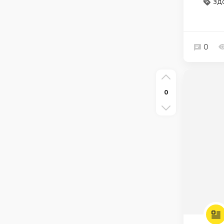
зд
0
0