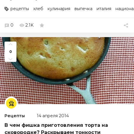
рецепты
хлеб
кулинария
выпечка
италия
национа
0
2.1K
0
Рецепты
14 апреля 2014
В чем фишка приготовления торта на
сковородке? Раскрываем тонкости