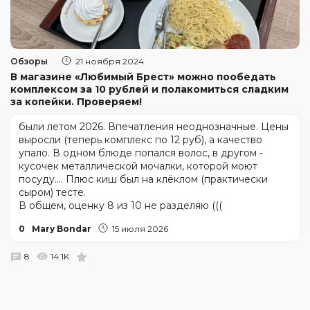
Обзоры
21 ноября 2024
В магазине «Любимый Брест» можно пообедать
комплексом за 10 рублей и полакомиться сладким
за копейки. Проверяем!
были летом 2026. Впечатления неоднозначные. Цены
выросли (теперь комплекс по 12 руб), а качество
упало. В одном блюде попался волос, в другом -
кусочек металлической мочалки, которой моют
посуду.... Плюс киш был на клёклом (практически
сыром) тесте.
В общем, оценку 8 из 10 не разделяю (((
0
Mary Bondar
15 июля 2026
8
14.1K