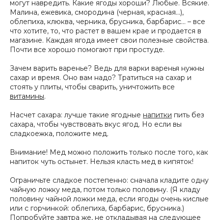
могут навредить. Какие ягоды хороши? Любые. Всякие.
Малина, ежевика, смородина (черная, красная...),
облепиха, клюква, черника, брусника, барбарис… – все
что хотите, то, что растет в вашем крае и продается в
магазине. Каждая ягода имеет свои полезные свойства.
Почти все хорошо помогают при простуде.
Зачем варить варенье? Ведь для варки варенья нужны
сахар и время. Оно вам надо? Тратиться на сахар и
стоять у плиты, чтобы сварить, уничтожить все
витамины
.
Насчет сахара: лучше такие ягодные
напитки
пить без
сахара, чтобы чувствовать вкус ягод. Но если вы
сладкоежка, положите мед.
Внимание! Мед можно положить только после того, как
напиток чуть остынет. Нельзя класть мед в кипяток!
Ограничьте сладкое постепенно: сначала кладите одну
чайную ложку меда, потом только половину. (Я кладу
половину чайной ложки меда, если ягоды очень кислые
или с горчинкой: облепиха, барбарис, брусника.)
Попробуйте завтра же, не откладывая на следующее