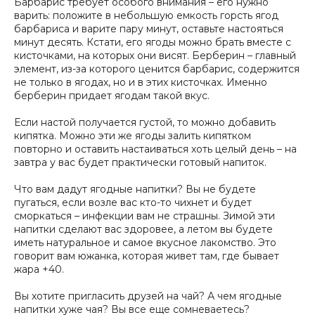
Барбарис требует особого внимания – его нужно
варить: положите в небольшую емкость горсть ягод
барбариса и варите пару минут, оставьте настояться
минут десять. Кстати, его ягоды можно брать вместе с
кисточками, на которых они висят. Берберин – главный
элемент, из-за которого ценится барбарис, содержится
не только в ягодах, но и в этих кисточках. Именно
берберин придает ягодам такой вкус.
Если настой получается густой, то можно добавить
кипятка. Можно эти же ягоды залить кипятком
повторно и оставить настаиваться хоть целый день – на
завтра у вас будет практически готовый напиток.
Что вам дадут ягодные напитки? Вы не будете
пугаться, если возле вас кто-то чихнет и будет
сморкаться – инфекции вам не страшны. Зимой эти
напитки сделают вас здоровее, а летом вы будете
иметь натуральное и самое вкусное лакомство. Это
говорит вам южанка, которая живет там, где бывает
жара +40.
Вы хотите пригласить друзей на чай? А чем ягодные
напитки хуже чая? Вы все еще сомневаетесь?