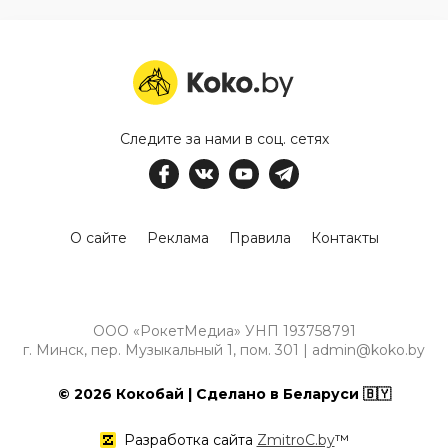
Следите за нами в соц. сетях
О сайте
Реклама
Правила
Контакты
ООО «РокетМедиа» УНП 193758791
г. Минск, пер. Музыкальный 1, пом. 301 | admin@koko.by
© 2026 Кокобай | Сделано в Беларуси 🇧🇾
Разработка сайта
ZmitroC.by
™