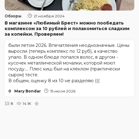
Обзоры
21 ноября 2024
В магазине «Любимый Брест» можно пообедать
комплексом за 10 рублей и полакомиться сладким
за копейки. Проверяем!
были летом 2026. Впечатления неоднозначные. Цены
выросли (теперь комплекс по 12 руб), а качество
упало. В одном блюде попался волос, в другом -
кусочек металлической мочалки, которой моют
посуду.... Плюс киш был на клёклом (практически
сыром) тесте.
В общем, оценку 8 из 10 не разделяю (((
0
Mary Bondar
15 июля 2026
8
14.1K