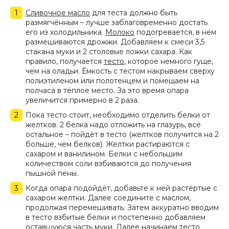
Сливочное масло
для теста должно быть
размягчённым – лучше заблаговременно достать
его из холодильника.
Молоко
подогревается, в нём
размешиваются дрожжи. Добавляем к смеси 3,5
стакана муки и 2 столовые ложки сахара. Как
правило, получается
тесто
, которое немного гуще,
чем на оладьи. Ёмкость с тестом накрываем сверху
полиэтиленом или полотенцем и помещаем на
полчаса в тёплое место. За это время опара
увеличится примерно в 2 раза.
Пока тесто стоит, необходимо отделить белки от
желтков. 2 белка надо отложить на глазурь, всё
остальное – пойдёт в тесто (желтков получится на 2
больше, чем белков). Желтки растираются с
сахаром и ванилином. Белки с небольшим
количеством соли взбиваются до получения
пышной пены.
Когда опара подойдёт, добавьте к ней растёртые с
сахаром желтки. Далее соедините с маслом,
продолжая перемешивать. Затем аккуратно вводим
в тесто взбитые белки и постепенно добавляем
оставшуюся часть муки. Далее начинаем тесто