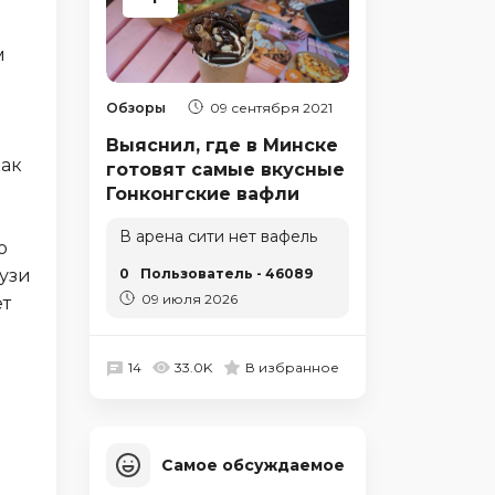
м
Обзоры
09 сентября 2021
Выяснил, где в Минске
как
готовят самые вкусные
Гонконгские вафли
В арена сити нет вафель
о
узи
0
Пользователь - 46089
09 июля 2026
ет
14
33.0K
В избранное
Самое обсуждаемое