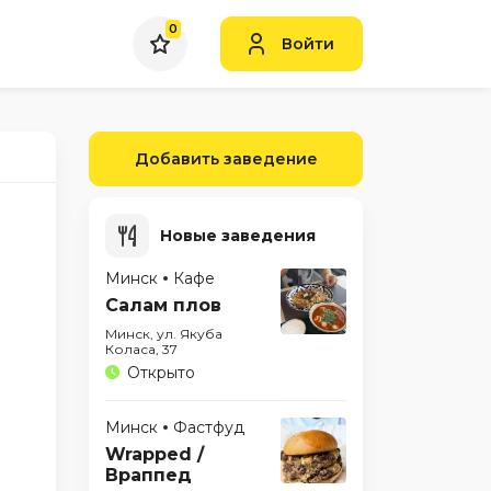
0
Войти
Добавить заведение
Новые заведения
Минск
Кафе
Салам плов
Минск, ул. Якуба
Коласа, 37
Открыто
Минск
Фастфуд
Wrapped /
Враппед