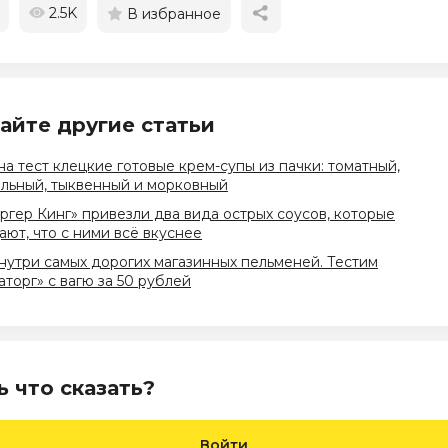
2.5K
В избранное
айте другие статьи
на тест клецкие готовые крем-супы из пачки: томатный,
льный, тыквенный и морковный
ргер Кинг» привезли два вида острых соусов, которые
ют, что с ними всё вкуснее
нутри самых дорогих магазинных пельменей. Тестим
торг» с вагю за 50 рублей
ь что сказать?
Войти