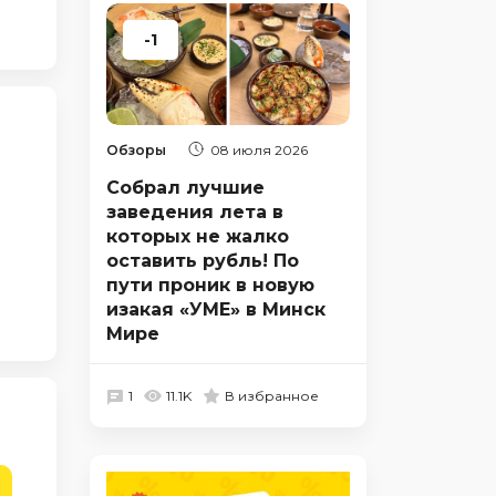
-1
Обзоры
08 июля 2026
Собрал лучшие
заведения лета в
которых не жалко
оставить рубль! По
пути проник в новую
изакая «УМЕ» в Минск
Мире
1
11.1K
В избранное