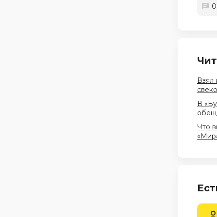
0
Чит
Взял 
свеко
В «Бу
обеща
Что в
«Мира
Ест