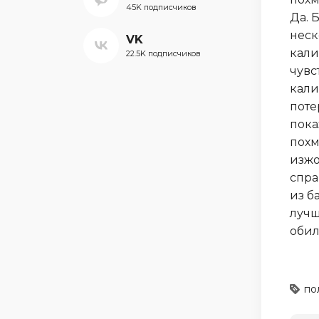
45K подписчиков
Да. 
неск
VK
кали
22.5K подписчиков
чувс
кали
поте
пока
похм
изжо
спра
из б
лучш
обил
по