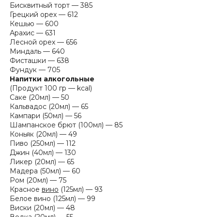
Бисквитный торт — 385
Грецкий орех — 612
Кешью — 600
Арахис — 631
Лесной орех — 656
Миндаль — 640
Фисташки — 638
Фундук — 705
Напитки алкогольные
(Продукт 100 гр — kcal)
Саке (20мл) — 50
Кальвадос (20мл) — 65
Кампари (50мл) — 56
Шампанское брют (100мл) — 85
Коньяк (20мл) — 49
Пиво (250мл) — 112
Джин (40мл) — 130
Ликер (20мл) — 65
Мадера (50мл) — 60
Ром (20мл) — 75
Красное
вино
(125мл) — 93
Белое вино (125мл) — 99
Виски (20мл) — 48
Водка
(20мл) — 55