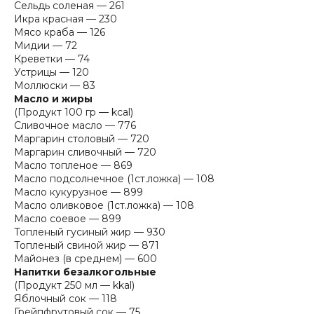
Сельдь соленая — 261
Икра красная — 230
Мясо краба — 126
Мидии — 72
Креветки — 74
Устрицы — 120
Моллюски — 83
Масло и жиры
(Продукт 100 гр — kcal)
Сливочное масло — 776
Маргарин столовый — 720
Маргарин сливочный — 720
Масло топленое — 869
Масло подсолнечное (1ст.ложка) — 108
Масло кукурузное — 899
Масло оливковое (1ст.ложка) — 108
Масло соевое — 899
Топленый гусиный жир — 930
Топленый свиной жир — 871
Майонез (в среднем) — 600
Напитки безалкогольные
(Продукт 250 мл — kkal)
Яблочный сок — 118
Грейпфрутовый сок — 75