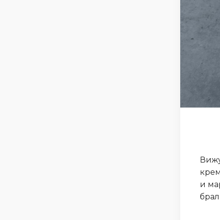
Вижу
крем
и ма
брал