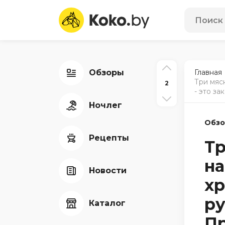
Обзоры
Главная
Три мяс
2
- это з
Ночлег
Обз
Рецепты
Тр
на
Новости
хр
ру
Каталог
П