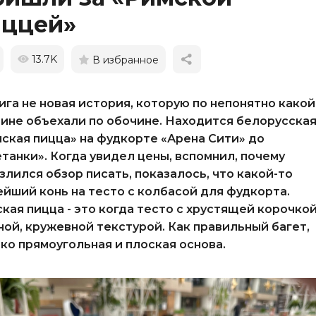
иццей»
13.7K
В избранное
га не новая история, которую по непонятно какой
ине объехали по обочине. Находится белорусска
ская пицца» на фудкорте «Арена Сити» до
танки». Когда увидел цены, вспомнил, почему
злился обзор писать, показалось, что какой-то
йший конь на тесто с колбасой для фудкорта.
кая пицца - это когда тесто с хрустящей корочкой
ой, кружевной текстурой. Как правильный багет,
ко прямоугольная и плоская основа.