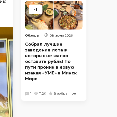
цию
-1
Обзоры
08 июля 2026
Собрал лучшие
заведения лета в
которых не жалко
оставить рубль! По
пути проник в новую
изакая «УМЕ» в Минск
Мире
1
11.2K
В избранное