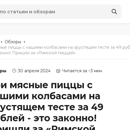
-
-
Обзоры
ные пиццы с нашими колбасами на хрустящем тесте за 49 ру
аконно! Пришли за «Римской пиццей»
оры
30 апреля 2024
Читается за ~3 мин
и мясные пиццы с
шими колбасами на
устящем тесте за 49
блей - это законно!
ришли за «Римской