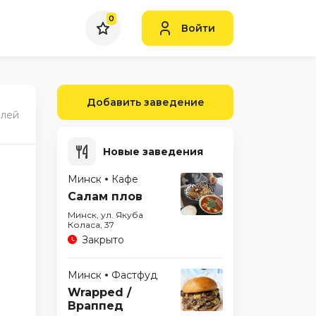
0
Войти
Добавить заведение
блей
Новые заведения
Минск
Кафе
Салам плов
Минск, ул. Якуба
Коласа, 37
Закрыто
Минск
Фастфуд
Wrapped /
Враппед