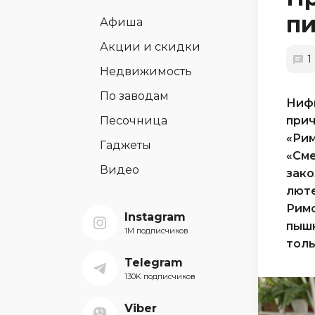
п
Афиша
Акции и скидки
1
Недвижимость
По заводам
Нифи
Песочница
прич
«Рим
Гаджеты
«Сме
Видео
зако
люте
Римс
Instagram
пышн
1M подписчиков
толь
Telegram
130K подписчиков
Viber