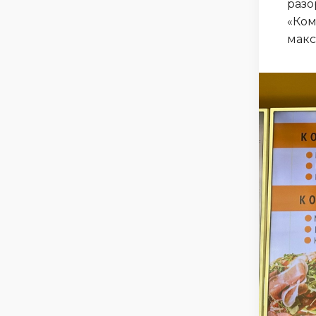
разо
«Ком
макс