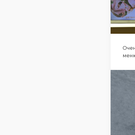
Очен
меню