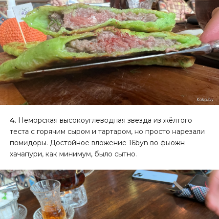
4.
Неморская высокоуглеводная звезда из жёлтого
теста с горячим сыром и тартаром, но просто нарезали
помидоры. Достойное вложение 16byn во фьюжн
хачапури, как минимум, было сытно.