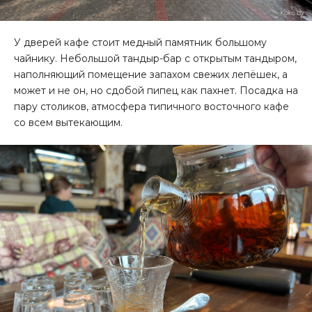
У дверей кафе стоит медный памятник большому
чайнику. Небольшой тандыр-бар с открытым тандыром,
наполняющий помещение запахом свежих лепёшек, а
может и не он, но сдобой пипец как пахнет. Посадка на
пару столиков, атмосфера типичного восточного кафе
со всем вытекающим.