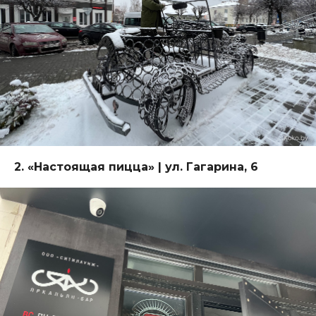
2.
«
Настоящая пицца
»
| ул. Гагарина, 6