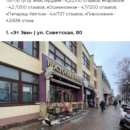
Топ по Гуглу:
«
Амстердам
»
- 4,2/2100 отзывов,
«
Карлион
»
- 4,2 /1300 отзывов,
«
Осьминожка
»
- 4,7/1200 отзывов,
«
Папараць Кветка
»
- 4,4/727 отзывов,
«
Пиросмани
»
-
4,3/638 отзыв.
1.
«
Эт Эви
»
| ул. Советская, 80