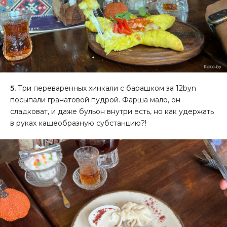
5.
Три переваренных хинкали с барашком за 12byn
посыпали гранатовой пудрой. Фарша мало, он
сладковат, и даже бульон внутри есть, но как удержать
в руках кашеобразную субстанцию?!