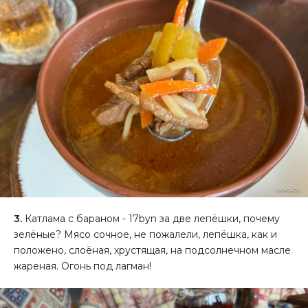
3.
Катлама с бараном - 17byn за две лепёшки, почему
зелёные? Мясо сочное, не пожалели, лепёшка, как и
положено, слоёная, хрустящая, на подсолнечном масле
жареная. Огонь под лагман!