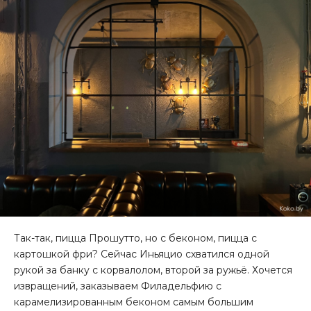
Так-так, пицца Прошутто, но с беконом, пицца с
картошкой фри? Сейчас Иньяцио схватился одной
рукой за банку с корвалолом, второй за ружьё. Хочется
извращений, заказываем Филадельфию с
карамелизированным беконом самым большим