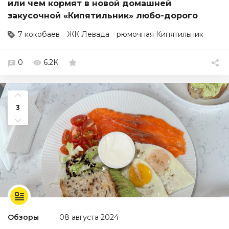
или чем кормят в новой домашней
закусочной «Кипятильник» любо-дорого
7 кокобаев
ЖК Левада
рюмочная Кипятильник
0
6.2K
3
Обзоры
08 августа 2024