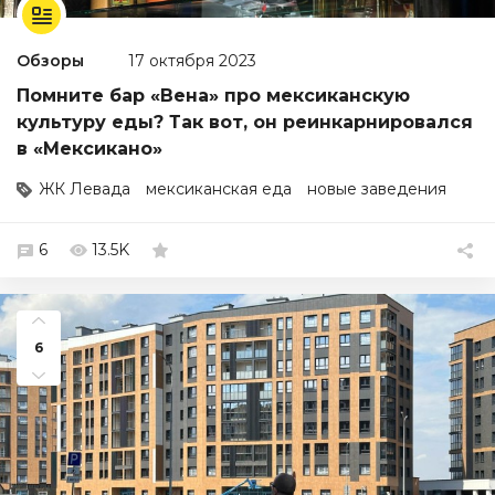
Обзоры
17 октября 2023
Помните бар «Вена» про мексиканскую
культуру еды? Так вот, он реинкарнировался
в «Мексикано»
ЖК Левада
мексиканская еда
новые заведения
6
13.5K
6