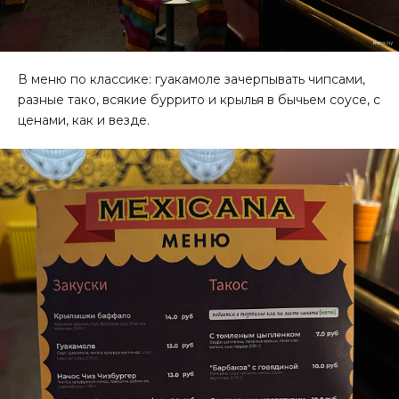
В меню по классике: гуакамоле зачерпывать чипсами,
разные тако, всякие буррито и крылья в бычьем соусе, с
ценами, как и везде.