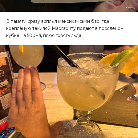
В памяти сразу всплыл мексиканский бар, где
креплёную текилой Маргариту подают в посоленом
кубке на 500мл, плюс горсть льда.