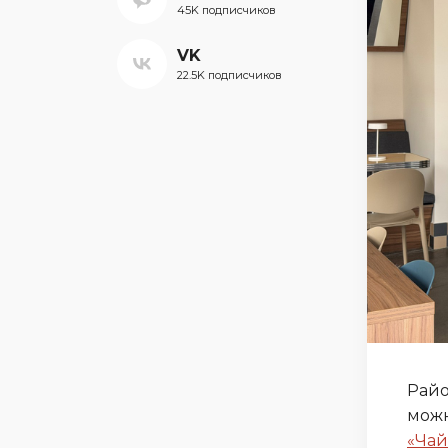
45K подписчиков
VK
22.5K подписчиков
Райо
можн
«Чай