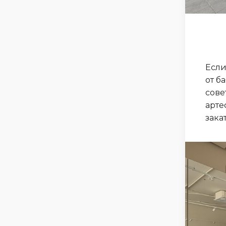
Если
от б
сове
арте
зака