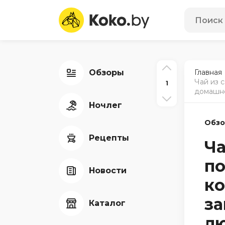
Обзоры
Главная
Чай из 
1
домашне
Ночлег
Обз
Рецепты
Ча
по
Новости
ко
за
Каталог
л