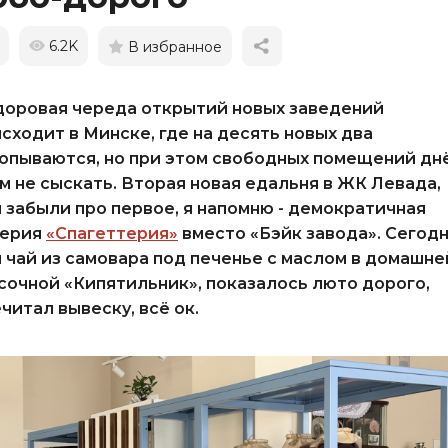
6.2K
В избранное
оровая череда открытий новых заведений
сходит в Минске, где на десять новых два
опываются, но при этом свободных помещений дн
м не сыскать. Вторая новая едальня в ЖК Левада,
 забыли про первое, я напомню - демократичная
терия
«Спагеттерия»
вместо «Бэйк завода». Сегод
 чай из самовара под печенье с маслом в домашне
сочной «Кипятильник», показалось люто дорого,
читал вывеску, всё ок.