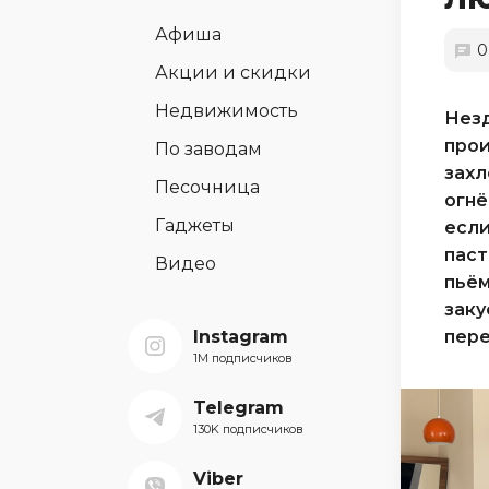
Афиша
0
Акции и скидки
Недвижимость
Незд
прои
По заводам
захл
Песочница
огнё
Гаджеты
если
пас
Видео
пьём
заку
Instagram
пере
1M подписчиков
Telegram
130K подписчиков
Viber