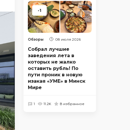
-1
Обзоры
08 июля 2026
Собрал лучшие
заведения лета в
которых не жалко
оставить рубль! По
пути проник в новую
изакая «УМЕ» в Минск
Мире
1
11.2K
В избранное