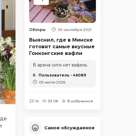
Обзоры
09 сентября 2021
Выяснил, где в Минске
готовят самые вкусные
Гонконгские вафли
В арена сити нет вафель
0
Пользователь - 46089
09 июля 2026
14
33.0K
В избранное
где
т
Самое обсуждаемое