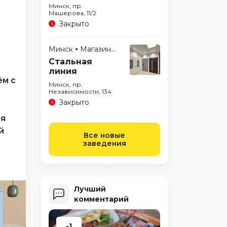
Минск, пр.
Машерова, 11/2
Закрыто
Минск
Магазины
Стальная
линия
ём с
Минск, пр.
Независимости, 134
Закрыто
ня
й
Все новые
заведения
Лучший
комментарий
-1