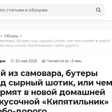
-
-
Обзоры
самовара, бутеры под сырный шотик, или чем кормят в новой
й закусочной «Кипятильник» любо-дорого
оры
20 мая 2026
Читается за ~3 мин
й из самовара, бутеры
д сырный шотик, или че
рмят в новой домашней
кусочной «Кипятильник»
юбо-дорого