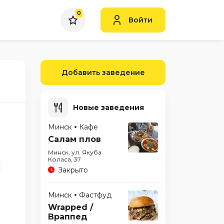
0
Войти
Добавить заведение
Новые заведения
Минск
Кафе
Салам плов
Минск, ул. Якуба
м
Коласа, 37
Закрыто
Минск
Фастфуд
Wrapped /
Враппед