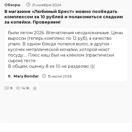
Обзоры
21 ноября 2024
В магазине «Любимый Брест» можно пообедать
комплексом за 10 рублей и полакомиться сладким
за копейки. Проверяем!
были летом 2026. Впечатления неоднозначные. Цены
выросли (теперь комплекс по 12 руб), а качество
упало. В одном блюде попался волос, в другом -
кусочек металлической мочалки, которой моют
посуду.... Плюс киш был на клёклом (практически
сыром) тесте.
В общем, оценку 8 из 10 не разделяю (((
0
Mary Bondar
15 июля 2026
8
14.1K