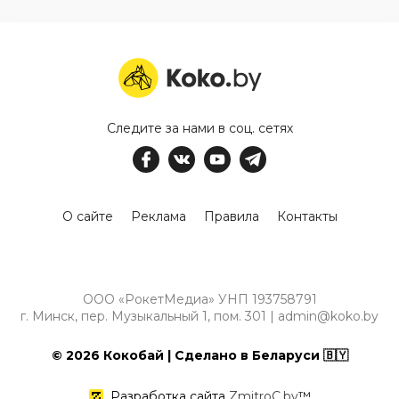
Следите за нами в соц. сетях
О сайте
Реклама
Правила
Контакты
ООО «РокетМедиа» УНП 193758791
г. Минск, пер. Музыкальный 1, пом. 301 | admin@koko.by
© 2026 Кокобай | Сделано в Беларуси 🇧🇾
Разработка сайта
ZmitroC.by
™