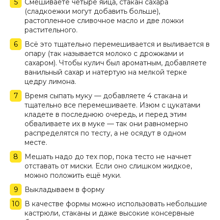
Смешиваете четыре яйца, стакан сахара
(сладкоежки могут добавить больше),
растопленное сливочное масло и две ложки
растительного.
Всё это тщательно перемешивается и выливается в
опару (так называется молоко с дрожжами и
сахаром). Чтобы кулич был ароматным, добавляете
ванильный сахар и натертую на мелкой терке
цедру лимона.
Время сыпать муку — добавляете 4 стакана и
тщательно все перемешиваете. Изюм с цукатами
кладете в последнюю очередь, и перед этим
обваливаете их в муке — так они равномерно
распределятся по тесту, а не осядут в одном
месте.
Мешать надо до тех пор, пока тесто не начнет
отставать от миски. Если оно слишком жидкое,
можно положить ещё муки.
Выкладываем в форму
В качестве формы можно использовать небольшие
кастрюли, стаканы и даже высокие консервные