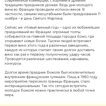
современной коммерции, с корнями в древних
традициях праздников урожая. Ведь дни молодого
вина во Франции проводили испокон веков. В
частности, самыми масштабными были празднования 11
ноября – в день Святого Мартина.
Сейчас же «Новый винный год» – одно из любимейших
празднований во Франции: огромные толпы
собираются на главной площади городка Божо, где
открывают новые бочки. Тысячи людей встречают
первое вино этого года в различных заведениях,
каждое из которых считает своим долгом доставить
вино как раз к первому полуночному удару часов.
Проводятся различные шествования, карнавалы,
конкурсы.
Долгое время праздник божоле был исключительно
внутренним французским гуляньем. Лишь в 1980 году
мероприятие пересекло границы Франции, стало
интернациональным. Так что сегодня встретить
молодое божоле можно практически в любой точке
мира.