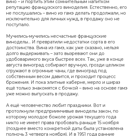
вино – и портить этим сомнительным напитком
репутацию французского виноделия. Естественно, его
не послушались – вино из гамэ делать продолжали, но
исключительно для личных нужд, в продажу оно не
поступало.
Мучились-мучились несчастные французские
виноделы… И превратили недостатки сорта в его
достоинства. Вина из гамэ, как уже сказано, нельзя
долго выдерживать – зато вызревают они до
удобоваримого вкуса быстрее всех. Так, уже в конце
августа виноград собирают вручную, грозди целиком
сгружают в огромные чаны, где виноград под
собственным весом давится, и проходит процесс
брожения. И пока элитные каберне, мерло и шираз
ещё только знакомятся с бочкой – вино на основе гамэ
уже можно выпускать в продажу.
А ещё человечество любит праздники. Вот и
протолкнули предприимчивые виноделы закон, по
которому молодое божоле урожая текущего года
никто не имеет права пробовать раньше 15 ноября
(позднее вместо конкретной даты была установлена
полночь 3 четверга ноября). И в 1951 года ранние