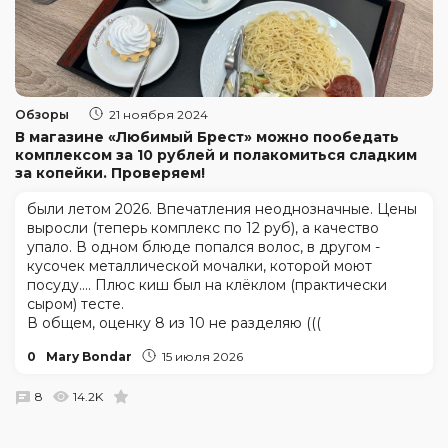
Обзоры
21 ноября 2024
В магазине «Любимый Брест» можно пообедать
комплексом за 10 рублей и полакомиться сладким
за копейки. Проверяем!
были летом 2026. Впечатления неоднозначные. Цены
выросли (теперь комплекс по 12 руб), а качество
упало. В одном блюде попался волос, в другом -
кусочек металлической мочалки, которой моют
посуду.... Плюс киш был на клёклом (практически
сыром) тесте.
В общем, оценку 8 из 10 не разделяю (((
0
Mary Bondar
15 июля 2026
8
14.2K