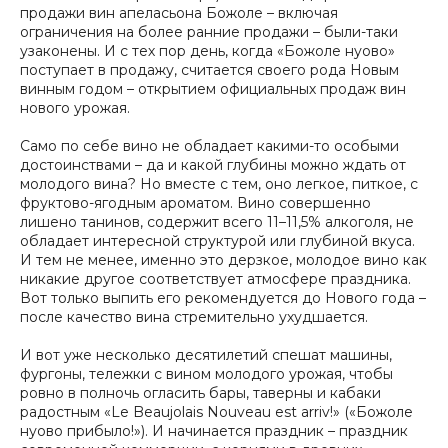
продажи вин апеласьона Божоле – включая
ограничения на более ранние продажи – были-таки
узаконены. И с тех пор день, когда «Божоле нуово»
поступает в продажу, считается своего рода Новым
винным годом – открытием официальных продаж вин
нового урожая.
Само по себе вино не обладает какими-то особыми
достоинствами – да и какой глубины можно ждать от
молодого вина? Но вместе с тем, оно легкое, питкое, с
фруктово-ягодным ароматом. Вино совершенно
лишено танинов, содержит всего 11–11,5% алкоголя, не
обладает интересной структурой или глубиной вкуса.
И тем не менее, именно это дерзкое, молодое вино как
никакие другое соответствует атмосфере праздника.
Вот только выпить его рекомендуется до Нового года –
после качество вина стремительно ухудшается.
И вот уже несколько десятилетий спешат машины,
фургоны, тележки с вином молодого урожая, чтобы
ровно в полночь огласить бары, таверны и кабаки
радостным «Le Beaujolais Nouveau est arriv!» («Божоле
нуово прибыло!»). И начинается праздник – праздник