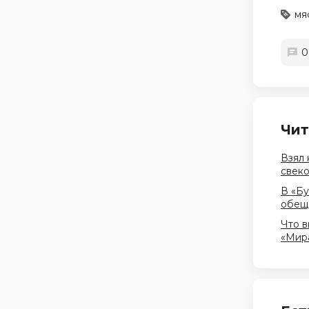
мя
0
Чит
Взял 
свеко
В «Бу
обеща
Что в
«Мира