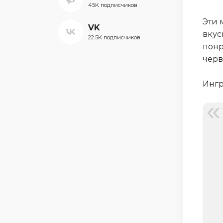
45K подписчиков
Эти 
VK
вкус
22.5K подписчиков
понр
черв
Ингр