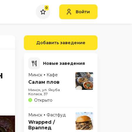
0
Войти
Добавить заведение
Новые заведения
н
Минск
Кафе
Салам плов
Минск, ул. Якуба
Коласа, 37
Открыто
Минск
Фастфуд
Wrapped /
Враппед