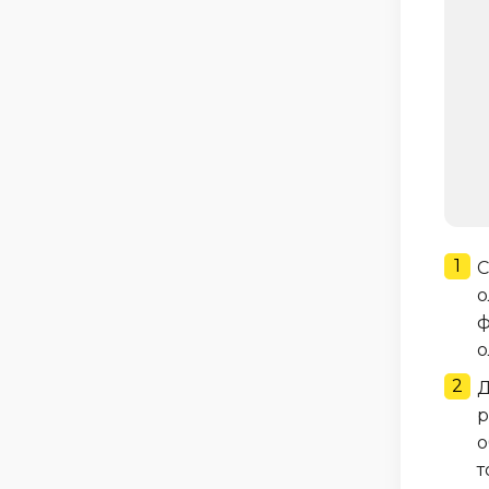
С
о
ф
о
Д
р
о
т