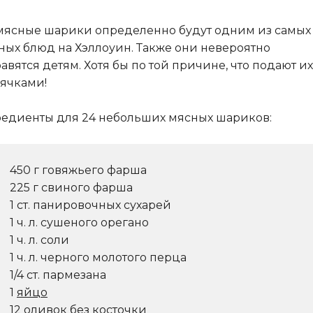
мясные шарики определенно будут одним из самых
ных блюд на Хэллоуин. Также они невероятно
авятся детям. Хотя бы по той причине, что подают их
ячками!
едиенты для 24 небольших мясных шариков:
450 г говяжьего фарша
225 г свиного фарша
1 ст. панировочных сухарей
1 ч. л. сушеного орегано
1 ч. л. соли
1 ч. л. черного молотого перца
1/4 ст. пармезана
1
яйцо
12 оливок без косточки