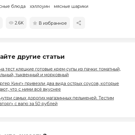
сные блюда
хэллоуин
мясные шарики
2.6K
В избранное
айте другие статьи
на тест клецкие готовые крем-супы из пачки: томатный,
льный, тыквенный и морковный
ргер Кинг» привезли два вида острых соусов, которые
ют, что с ними всё вкуснее
нутри самых дорогих магазинных пельменей. Тестим
торг» с вагю за 50 рублей