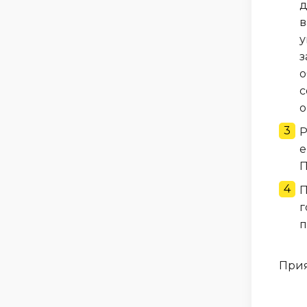
д
в
у
з
о
с
о
Р
е
П
П
г
п
Прия