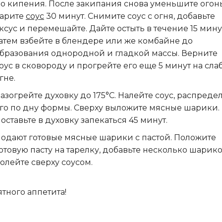
о кипения. После закипания снова уменьшите огон
арите
соус
30 минут. Снимите соус с огня, добавьте
ксус и перемешайте. Дайте остыть в течение 15 мину
атем взбейте в блендере или же комбайне до
бразования однородной и гладкой массы. Верните
оус в сковороду и прогрейте его еще 5 минут на сла
гне.
азогрейте духовку до 175°С. Налейте соус, распреде
го по дну формы. Сверху выложите мясные шарики.
оставьте в духовку запекаться 45 минут.
одают готовые мясные шарики с пастой. Положите
отовую пасту на тарелку, добавьте несколько шарико
олейте сверху соусом.
тного аппетита!