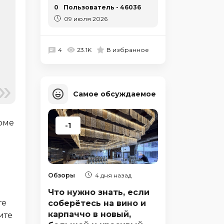
0
Пользователь - 46036
09 июля 2026
4
23.1K
В избранное
Самое обсуждаемое
оме
-1
Обзоры
4 дня назад
Что нужно знать, если
те
соберётесь на вино и
карпаччо в новый,
ите