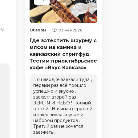
 с
Обзоры
03 мая 2026
Где затестить шаурму с
мясом из камина и
кавказский стритфуд.
Тестим приоктябрьское
кафе «Вкус Кавказа»
По наводке заехали туда ,
первый раз всё прошло
успешно и вкусно ,
заехали второй раз ,
ЗЕМЛЯ И НЕБО ! Полный
отстой ! Начиная скруткой
и заканчивая соусом и
набором продуктов .
Третий раз не хочется
заезжать .