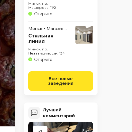
Минск, пр.
Машерова, 11/2
Открыто
Минск
Магазины
Стальная
линия
Минск, пр.
Независимости, 134
Открыто
Все новые
заведения
Лучший
комментарий
-1