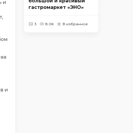
большой и красивый
ь и
гастромаркет «ЭНО»
т,
3
8.0K
В избранное
бом
ляя
в и