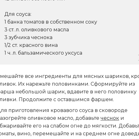
Для соуса:
1 банка томатов в собственном соку
3 ст. л. оливкового масла
3 зубчика чеснока
1/2 ст. красного вина
1 ч. л. бальзамического уксуса
мешайте все ингредиенты для мясных шариков, кр
ливок. Их нарежьте половинками. Сформируйте из
арша небольшой шарик, вдавите в него половинку
ливки. Продолжите с оставшимся фаршем.
ля приготовления кровавого соуса в сковороде
азогрейте оливковое масло, добавьте
чеснок
и
бжаривайте его на слабом огне до мягкости. Добавь
оматы, вино, перемешайте и на среднем огне довед