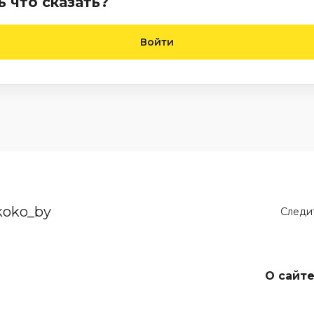
ь что сказать?
Войти
koko_by
Следит
О сайт