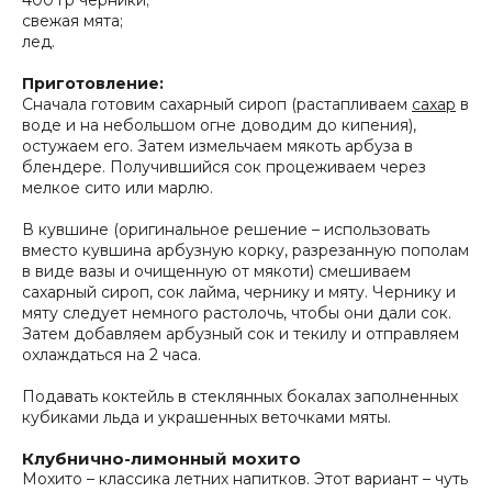
400 гр черники;
свежая мята;
лед.
Приготовление:
Сначала готовим сахарный сироп (растапливаем
сахар
в
воде и на небольшом огне доводим до кипения),
остужаем его. Затем измельчаем мякоть арбуза в
блендере. Получившийся сок процеживаем через
мелкое сито или марлю.
В кувшине (оригинальное решение – использовать
вместо кувшина арбузную корку, разрезанную пополам
в виде вазы и очищенную от мякоти) смешиваем
сахарный сироп, сок лайма, чернику и мяту. Чернику и
мяту следует немного растолочь, чтобы они дали сок.
Затем добавляем арбузный сок и текилу и отправляем
охлаждаться на 2 часа.
Подавать коктейль в стеклянных бокалах заполненных
кубиками льда и украшенных веточками мяты.
Клубнично-лимонный мохито
Мохито – классика летних напитков. Этот вариант – чуть