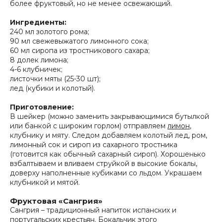
более фруктовый, но не менее освежающий.
Ингредиенты:
240 мл золотого рома;
90 мл свежевыжатого лимонного сока;
60 мл сиропа из тростникового сахара;
8 долек лимона;
4-6 клубничек;
листочки мяты (25-30 шт);
лед (кубики и колотый).
Приготовление:
В шейкер (можно заменить закрывающимися бутылкой
или банкой с широким горлом) отправляем
лимон
,
клубнику и мяту. Следом добавляем колотый лед, ром,
лимонный сок и сироп из сахарного тростника
(готовится как обычный сахарный сироп). Хорошенько
взбалтываем и вливаем струйкой в высокие бокалы,
доверху наполненные кубиками со льдом. Украшаем
клубникой и мятой.
Фруктовая «Сангрия»
Сангрия – традиционный напиток испанских и
португальских крестьян. Бокальчик этого