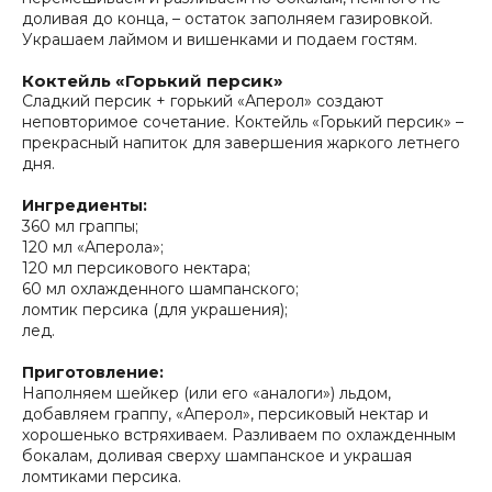
доливая до конца, – остаток заполняем газировкой.
Украшаем лаймом и вишенками и подаем гостям.
Коктейль «Горький персик»
Сладкий персик + горький «Аперол» создают
неповторимое сочетание. Коктейль «Горький персик» –
прекрасный напиток для завершения жаркого летнего
дня.
Ингредиенты:
360 мл граппы;
120 мл «Аперола»;
120 мл персикового нектара;
60 мл охлажденного шампанского;
ломтик персика (для украшения);
лед.
Приготовление:
Наполняем шейкер (или его «аналоги») льдом,
добавляем граппу, «Аперол», персиковый нектар и
хорошенько встряхиваем. Разливаем по охлажденным
бокалам, доливая сверху шампанское и украшая
ломтиками персика.