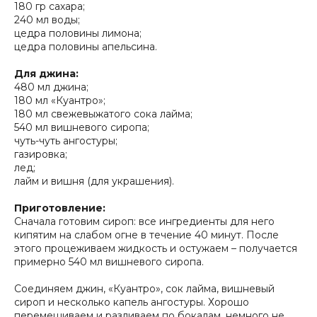
180 гр сахара;
240 мл воды;
цедра половины лимона;
цедра половины апельсина.
Для джина:
480 мл джина;
180 мл «Куантро»;
180 мл свежевыжатого сока лайма;
540 мл вишневого сиропа;
чуть-чуть ангостуры;
газировка;
лед;
лайм и вишня (для украшения).
Приготовление:
Сначала готовим сироп: все ингредиенты для него
кипятим на слабом огне в течение 40 минут. После
этого процеживаем жидкость и остужаем – получается
примерно 540 мл вишневого сиропа.
Соединяем джин, «Куантро», сок лайма, вишневый
сироп и несколько капель ангостуры. Хорошо
перемешиваем и разливаем по бокалам, немного не