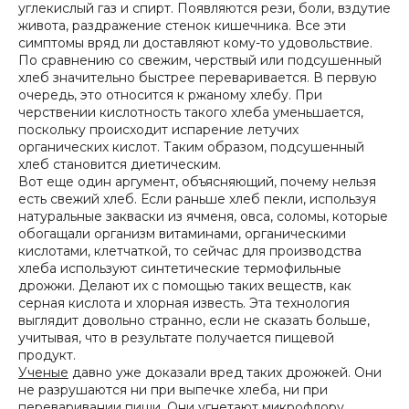
углекислый газ и спирт. Появляются рези, боли, вздутие
живота, раздражение стенок кишечника. Все эти
симптомы вряд ли доставляют кому-то удовольствие.
По сравнению со свежим, черствый или подсушенный
хлеб значительно быстрее переваривается. В первую
очередь, это относится к ржаному хлебу. При
черствении кислотность такого хлеба уменьшается,
поскольку происходит испарение летучих
органических кислот. Таким образом, подсушенный
хлеб становится диетическим.
Вот еще один аргумент, объясняющий, почему нельзя
есть свежий хлеб. Если раньше хлеб пекли, используя
натуральные закваски из ячменя, овса, соломы, которые
обогащали организм витаминами, органическими
кислотами, клетчаткой, то сейчас для производства
хлеба используют синтетические термофильные
дрожжи. Делают их с помощью таких веществ, как
серная кислота и хлорная известь. Эта технология
выглядит довольно странно, если не сказать больше,
учитывая, что в результате получается пищевой
продукт.
Ученые
давно уже доказали вред таких дрожжей. Они
не разрушаются ни при выпечке хлеба, ни при
переваривании пищи. Они угнетают микрофлору