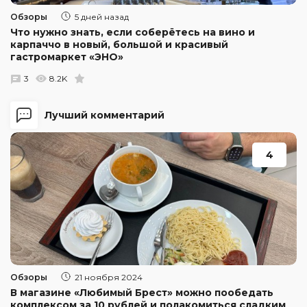
Обзоры
5 дней назад
Что нужно знать, если соберётесь на вино и
карпаччо в новый, большой и красивый
гастромаркет «ЭНО»
3
8.2K
Лучший комментарий
4
Обзоры
21 ноября 2024
В магазине «Любимый Брест» можно пообедать
комплексом за 10 рублей и полакомиться сладким