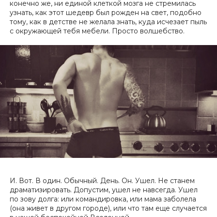
конечно же, ни единой клеткой мозга не стремилась
узнать, как этот шедевр был рожден на свет, подобно
тому, как в детстве не желала знать, куда исчезает пыль
с окружающей тебя мебели. Просто волшебство.
И. Вот. В один. Обычный. День. Он. Ушел. Не станем
драматизировать. Допустим, ушел не навсегда. Ушел
по зову долга: или командировка, или мама заболела
(она живет в другом городе), или что там еще случается