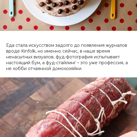
Еда стала искусством задолго до появления журналов
вроде Kinfolk, но именно сейчас, в наше время
ненасытных визуалов, фуд-фотография испытывает
настоящий бум, а фуд-стайлинг – это уже профессия, а
не хобби отчаянной домохозяйки.