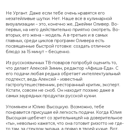
Не Ургант. Даже если тебе очень нравятся его
незатейливые шутки. Нет. Наше всё в кулинарной
визуализации – это, конечно же, Джейми Оливер. Во-
первых, на него действительно приятно смотреть. Во-
вторых, его жена – модель. А в-третьих и в самых
главных, среди циклов программ Оливера есть
посвященные быстрой готовке: создать отличное
блюдо за 15 минут – бесценно.
Из русскоязычных ТВ-поваров попробуй оценить то,
что делает Алексей Зимин, редактор «Афиша-Еда». С
его подачи любая редька обретает интеллектуальный
подтекст, ведь Алексей – известный
гастропутешественник, ресторанный критик, эксперт.
Кстати, совсем не сноб. Он находит поэзию даже в
самых заурядных продуктах русской кухни.
Упомянем и Юлию Высоцкую. Возможно, тебе
понравится присущая ей легкость подачи. Когда Юлия
Высоцкая щебечет со зрительницей на доверительное
«ты», невольно кажется, что она готовит ризотто не где-
то там, за стеклом экрана, а прямо в твоей кухне. Вот,