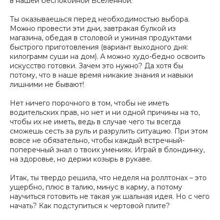
в нашей беспокойной Вселенной.
Ты оказываешься перед необходимостью выбора.
Можно провести эти дни, завтракая булкой из
магазина, обедая в столовой и ужиная продуктами
быстрого приготовления (вариант выходного дня:
килограмм суши на дом). А можно худо-бедно освоить
искусство готовки. Зачем это нужно? Да хотя бы
потому, что в наше время никакие знания и навыки
лишними не бывают!
Нет ничего порочного в том, чтобы не иметь
водительских прав, но нет и ни одной причины на то,
чтобы их не иметь, ведь в случае чего ты всегда
сможешь сесть за руль и разрулить ситуацию. При этом
вовсе не обязательно, чтобы каждый встречный-
поперечный знал о твоих умениях. Играй в блондинку,
на здоровье, но держи козырь в рукаве.
Итак, ты твердо решила, что неделя на роллтонах – это
ущербно, плюс в талию, минус в карму, а потому
научиться готовить не такая уж шальная идея. Но с чего
начать? Как подступиться к чертовой плите?