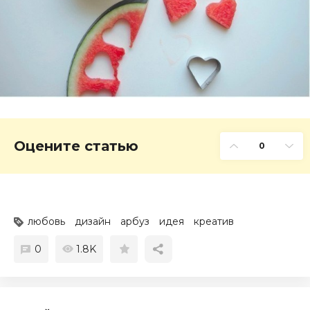
Оцените статью
0
любовь
дизайн
арбуз
идея
креатив
0
1.8K