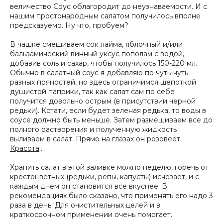
величество Соус облагородит до неузнаваемости. И с
нашим простонародным салатом получилось вполне
предсказуемо. Ну что, пробуем?
В чашке смешиваем сок лайма, яблочный и/или
бальзамический винный уксус пополам с водой,
добавив соль и сахар, чтобы получилось 150-220 мл.
Обычно в салатный соус я добавляю по чуть-чуть
разных пряностей, но здесь ограничимся щепоткой
душистой паприки, так как салат сам по себе
получится довольно острым (в присутствии черной
редьки). Кстати, если будет зеленая редька, то воды в
соусе должно быть меньше. Затем размешиваем все до
полного растворения и полученную жидкость
выливаем в салат. Прямо на глазах он розовеет.
Красота
…
Хранить салат в этой заливке можно неделю, горечь от
крестоцветных (редьки, репы, капусты) исчезает, и с
каждым днем он становится все вкуснее. В
рекомендациях было сказано, что применять его надо 3
раза в день. Для очистительных целей и в
краткосрочном применении очень помогает.