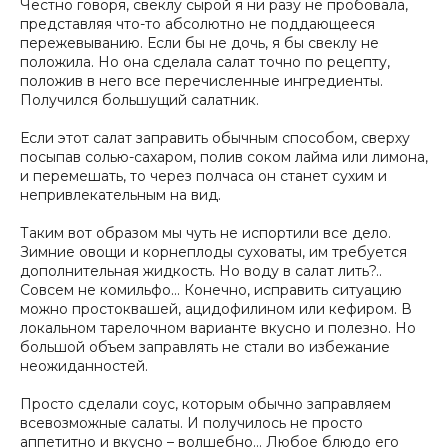
Честно говоря, свеклу сырой я ни разу не пробовала,
представляя что-то абсолютно не поддающееся
пережевыванию. Если бы не дочь, я бы свеклу не
положила. Но она сделала салат точно по рецепту,
положив в него все перечисленные ингредиенты.
Получился большущий салатник.
Если этот салат заправить обычным способом, сверху
посыпав солью-сахаром, полив соком лайма или лимона,
и перемешать, то через полчаса он станет сухим и
непривлекательным на вид.
Таким вот образом мы чуть не испортили все дело.
Зимние овощи и корнеплоды суховаты, им требуется
дополнительная жидкость. Но воду в салат лить?..
Совсем не комильфо… Конечно, исправить ситуацию
можно простоквашей, ацидофилином или кефиром. В
локальном тарелочном варианте вкусно и полезно. Но
большой объем заправлять не стали во избежание
неожиданностей.
Просто сделали соус, которым обычно заправляем
всевозможные салаты. И получилось не просто
аппетитно и вкусно – волшебно… Любое блюдо его