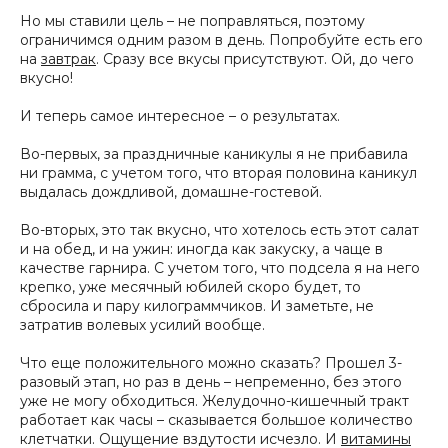
Но мы ставили цель – не поправляться, поэтому
ограничимся одним разом в день. Попробуйте есть его
на
завтрак
. Сразу все вкусы присутствуют. Ой, до чего
вкусно!
И теперь самое интересное – о результатах.
Во-первых, за праздничные каникулы я не прибавила
ни грамма, с учетом того, что вторая половина каникул
выдалась дождливой, домашне-гостевой.
Во-вторых, это так вкусно, что хотелось есть этот салат
и на обед, и на ужин: иногда как закуску, а чаще в
качестве гарнира. С учетом того, что подсела я на него
крепко, уже месячный юбилей скоро будет, то
сбросила и пару килограммчиков. И заметьте, не
затратив волевых усилий вообще.
Что еще положительного можно сказать? Прошел 3-
разовый этап, но раз в день – непременно, без этого
уже не могу обходиться. Желудочно-кишечный тракт
работает как часы – сказывается большое количество
клетчатки. Ощущение вздутости исчезло. И
витамины