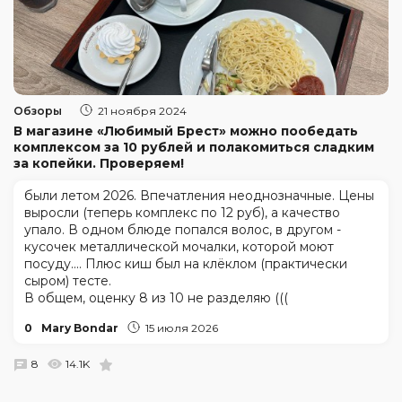
Обзоры
21 ноября 2024
В магазине «Любимый Брест» можно пообедать
комплексом за 10 рублей и полакомиться сладким
за копейки. Проверяем!
были летом 2026. Впечатления неоднозначные. Цены
выросли (теперь комплекс по 12 руб), а качество
упало. В одном блюде попался волос, в другом -
кусочек металлической мочалки, которой моют
посуду.... Плюс киш был на клёклом (практически
сыром) тесте.
В общем, оценку 8 из 10 не разделяю (((
0
Mary Bondar
15 июля 2026
8
14.1K