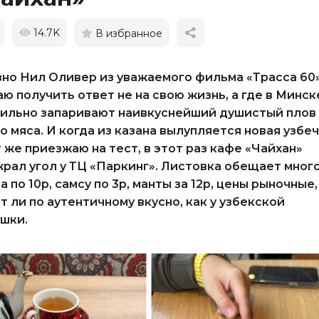
14.7K
В избранное
но Нил Оливер из уважаемого фильма «Трасса 60
ю получить ответ не на свою жизнь, а где в Минск
ильно запаривают наивкуснейший душистый плов
о мяса. И когда из казана вылупляется новая узбеч
т же приезжаю на тест, в этот раз кафе «Чайхан»
рал угол у ТЦ «Паркинг». Листовка обещает мног
а по 10р, самсу по 3р, манты за 12р, цены рыночные,
т ли по аутентичному вкусно, как у узбекской
шки.