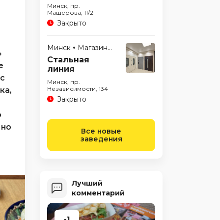
Минск, пр.
Машерова, 11/2
Закрыто
Минск
Магазины
»
Стальная
е
линия
 с
Минск, пр.
Независимости, 134
ка,
Закрыто
о
 но
Все новые
заведения
Лучший
комментарий
-1