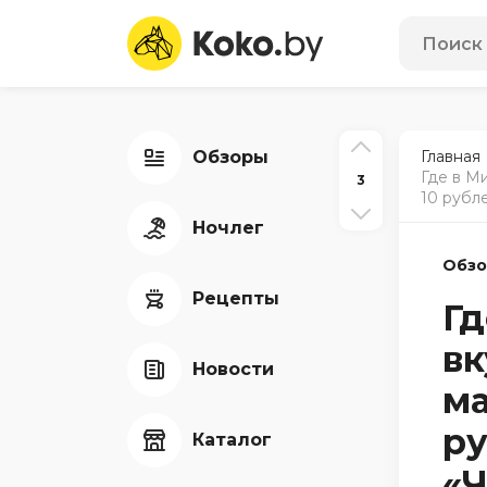
Обзоры
Главная
Где в М
3
10 рубл
Ночлег
Обз
Рецепты
Гд
вк
Новости
ма
ру
Каталог
«Ч