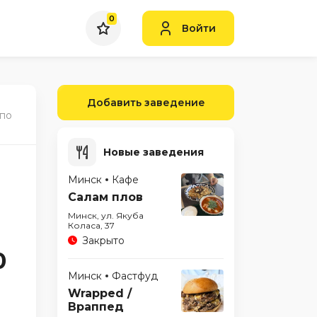
0
Войти
Добавить заведение
 по
Новые заведения
Минск
Кафе
Салам плов
Минск, ул. Якуба
Коласа, 37
Закрыто
0
Минск
Фастфуд
Wrapped /
Враппед