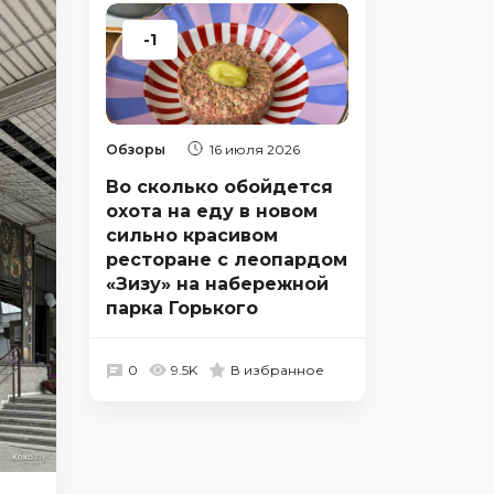
-1
Обзоры
16 июля 2026
Во сколько обойдется
охота на еду в новом
сильно красивом
ресторане с леопардом
«Зизу» на набережной
парка Горького
0
9.5K
В избранное