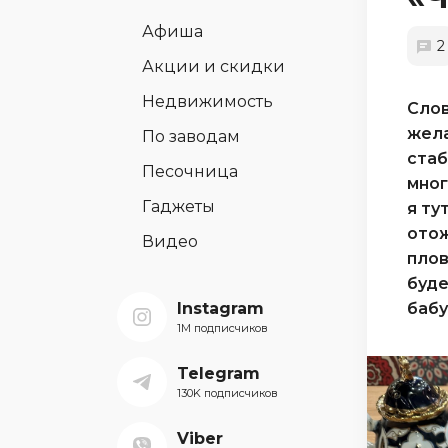
Афиша
2
Акции и скидки
Недвижимость
Слов
жела
По заводам
стаб
Песочница
мног
Гаджеты
я ту
отож
Видео
плов
буде
Instagram
бабу
1M подписчиков
Telegram
130K подписчиков
Viber