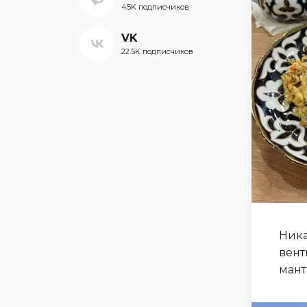
45K подписчиков
VK
22.5K подписчиков
Ника
вент
мант