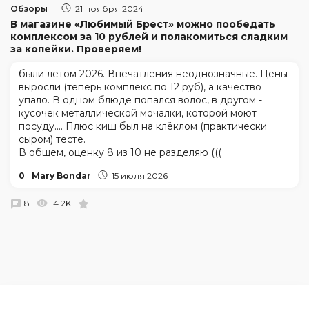
Обзоры
21 ноября 2024
В магазине «Любимый Брест» можно пообедать
комплексом за 10 рублей и полакомиться сладким
за копейки. Проверяем!
были летом 2026. Впечатления неоднозначные. Цены
выросли (теперь комплекс по 12 руб), а качество
упало. В одном блюде попался волос, в другом -
кусочек металлической мочалки, которой моют
посуду.... Плюс киш был на клёклом (практически
сыром) тесте.
В общем, оценку 8 из 10 не разделяю (((
0
Mary Bondar
15 июля 2026
8
14.2K