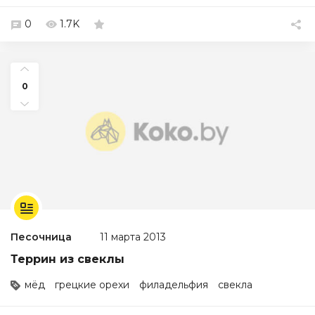
0
1.7K
0
Песочница
11 марта 2013
Террин из свеклы
мёд
грецкие орехи
филадельфия
свекла