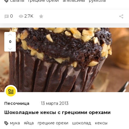
салаты
грецкие орехи
апельсины
руккола
0
2.7K
0
Песочница
13 марта 2013
Шоколадные кексы с грецкими орехами
мука
яйца
грецкие орехи
шоколад
кексы