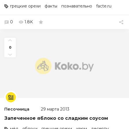
грецкие орехи
факты
познавательно
facte.ru
0
1.8K
0
Песочница
29 марта 2013
Запеченное яблоко со сладким соусом
мёд
яблоки
грецкие орехи
изюм
десерты