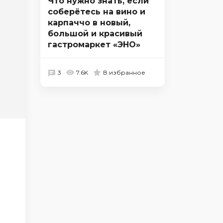
Что нужно знать, если
соберётесь на вино и
карпаччо в новый,
большой и красивый
гастромаркет «ЭНО»
3
7.6K
В избранное