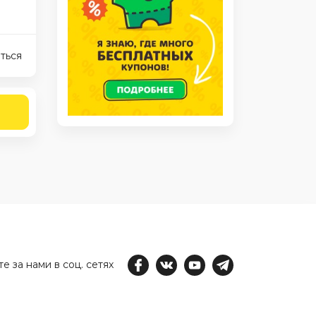
ться
е за нами в соц. сетях