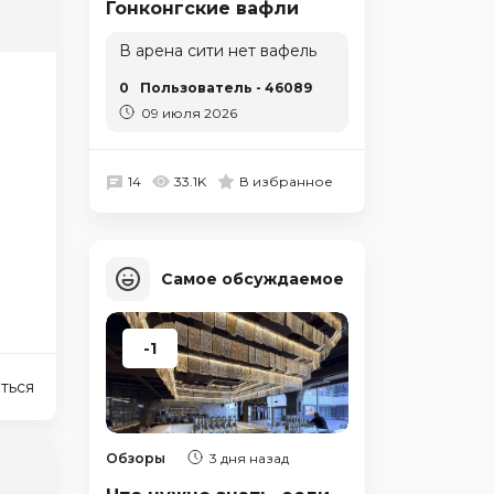
Гонконгские вафли
В арена сити нет вафель
0
Пользователь - 46089
09 июля 2026
14
33.1K
В избранное
Самое обсуждаемое
-1
ться
Обзоры
3 дня назад