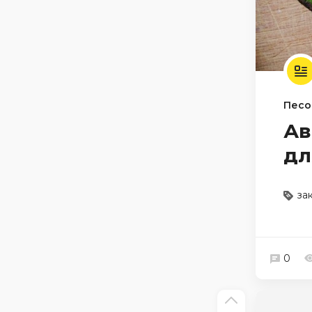
Песо
Ав
дл
за
0