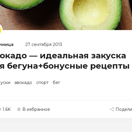
чница
27 сентября 2013
окадо — идеальная закуска
я бегуна+бонусные рецепты
куски
авокадо
спорт
бег
1.6K
Подели
В избранное