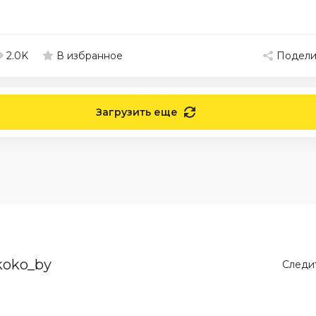
2.0K
Подели
В избранное
Загрузить еще
koko_by
Следит