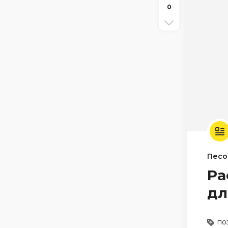
0
Песо
Ра
дл
по