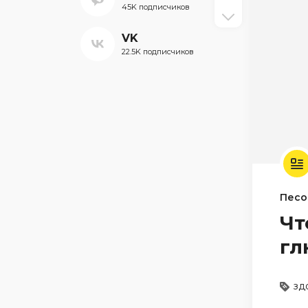
45K подписчиков
VK
22.5K подписчиков
Песо
Чт
гл
зд