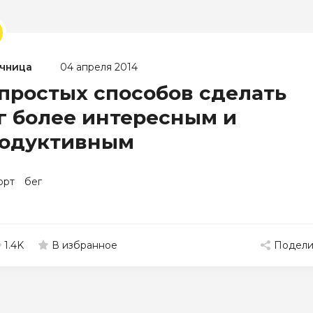
чница
04 апреля 2014
 простых способов сделать
г более интересным и
одуктивным
орт
бег
1.4K
Подели
В избранное