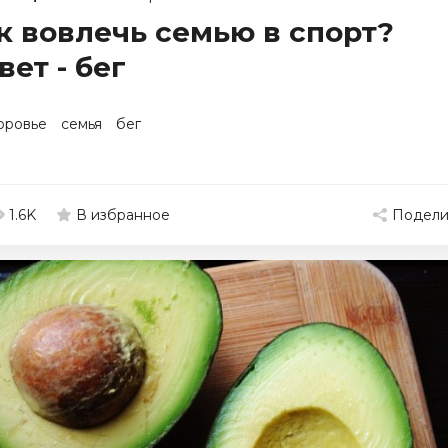
к вовлечь семью в спорт?
вет - бег
оровье
семья
бег
1.6K
Подели
В избранное