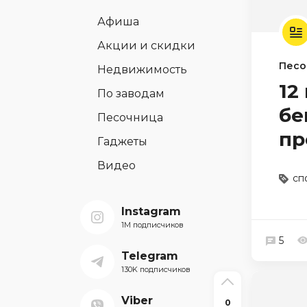
Афиша
Акции и скидки
Песо
Недвижимость
12
По заводам
бе
Песочница
пр
Гаджеты
Видео
сп
Instagram
1M подписчиков
5
Telegram
130K подписчиков
Viber
0