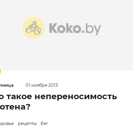
чница
01 ноября 2013
о такое непереносимость
ютена?
оровье
рецепты
бег