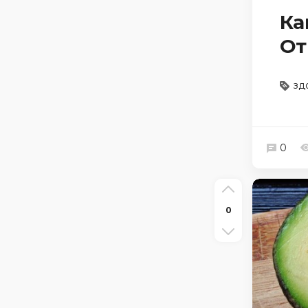
Ка
От
зд
0
0