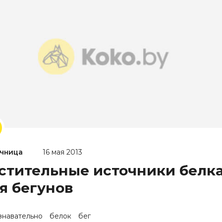
чница
16 мая 2013
стительные источники белк
я бегунов
знавательно
белок
бег