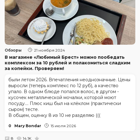
Обзоры
21 ноября 2024
В магазине «Любимый Брест» можно пообедать
комплексом за 10 рублей и полакомиться сладким
за копейки. Проверяем!
были летом 2026. Впечатления неоднозначные. Цены
выросли (теперь комплекс по 12 руб), а качество
упало. В одном блюде попался волос, в другом -
кусочек металлической мочалки, которой моют
посуду.... Плюс киш был на клёклом (практически
сыром) тесте.
В общем, оценку 8 из 10 не разделяю (((
0
Mary Bondar
15 июля 2026
8
14.1K