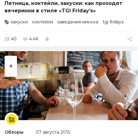
Пятница, коктейли, закуски: как проходят
вечеринки в стиле «TGI Friday’s»
закуски
коктейли
заведения минска
tgi fridays
40
4.4K
0
Обзоры
07 августа 2015