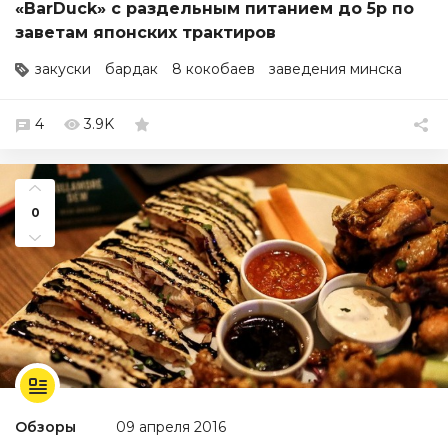
«BarDuck» с раздельным питанием до 5р по
заветам японских трактиров
закуски
бардак
8 кокобаев
заведения минска
4
3.9K
0
Обзоры
09 апреля 2016