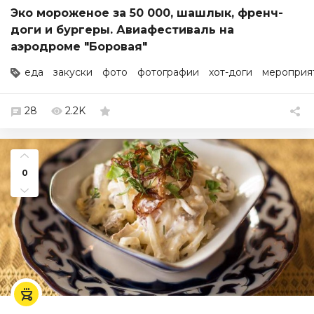
Эко мороженое за 50 000, шашлык, френч-
доги и бургеры. Авиафестиваль на
аэродроме "Боровая"
еда
закуски
фото
фотографии
хот-доги
мероприя
28
2.2K
0