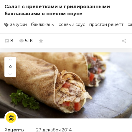
Салат с креветками и грилированными
баклажанами в соевом соусе
закуски
баклажаны
соевый соус
простой рецепт
с
8
5.1K
0
Рецепты
27 декабря 2014