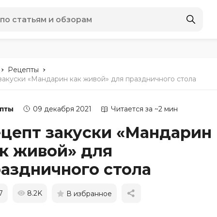
-
-
Рецепты
закуски «Мандарин как живой» для праздничного стола
пты
09 декабря 2021
Читается за ~2 мин
цепт закуски «Мандарин
к живой» для
аздничного стола
7
8.2K
В избранное