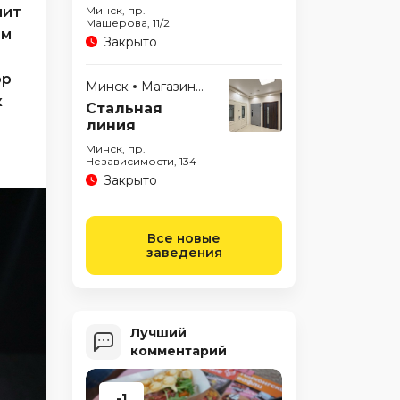
лит
Минск, пр.
Машерова, 11/2
ым
Закрыто
ор
Минск
Магазины
к
Стальная
линия
Минск, пр.
Независимости, 134
Закрыто
Все новые
заведения
Лучший
комментарий
-1