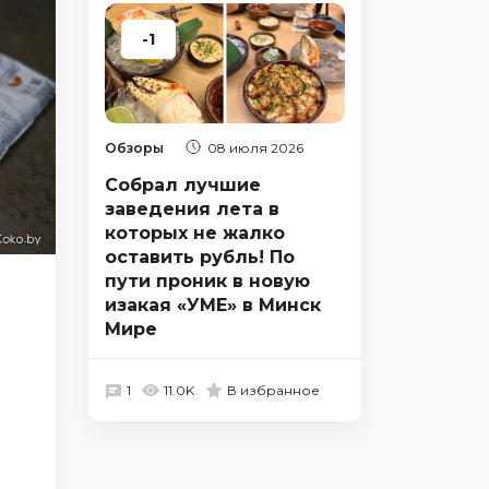
-1
Обзоры
08 июля 2026
Собрал лучшие
заведения лета в
которых не жалко
оставить рубль! По
пути проник в новую
изакая «УМЕ» в Минск
Мире
1
11.0K
В избранное