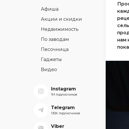
Прос
Афиша
кажд
реце
Акции и скидки
сель
Недвижимость
прод
По заводам
нам 
пока
Песочница
Гаджеты
Видео
Instagram
1M подписчиков
Telegram
130K подписчиков
Viber