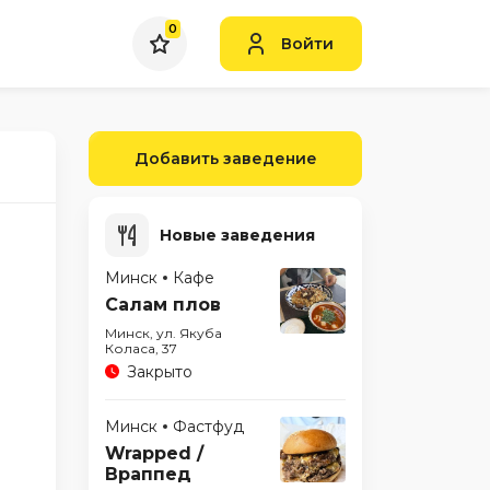
0
Войти
Добавить заведение
Новые заведения
Минск
Кафе
Салам плов
Минск, ул. Якуба
Коласа, 37
Закрыто
Минск
Фастфуд
Wrapped /
Враппед