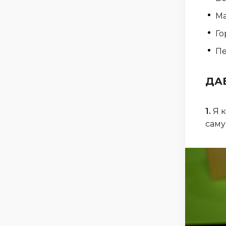
М
Го
Пе
ДА
1.
Я к
саму