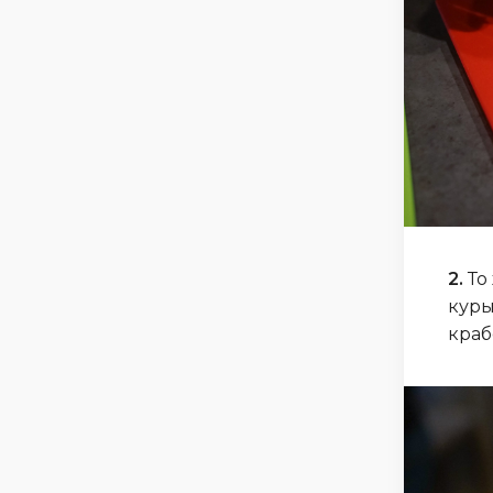
2.
То
куры
краб