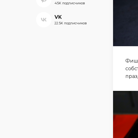
45K подписчиков
VK
22.5K подписчиков
Фишк
собс
праз