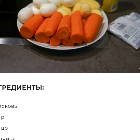
ГРЕДИЕНТЫ:
орковь
ыр
йцо
тчина