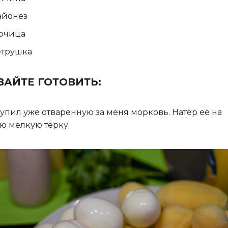
айонез
рчица
трушка
ВАЙТЕ ГОТОВИТЬ:
упил уже отваренную за меня морковь. Натёр её на
ю мелкую тёрку.