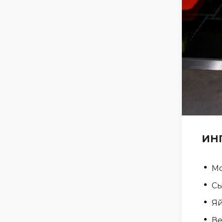
ИН
М
С
Я
Ве