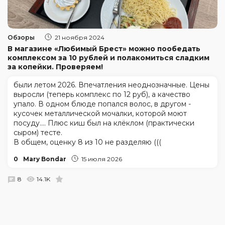
Обзоры
21 ноября 2024
В магазине «Любимый Брест» можно пообедать
комплексом за 10 рублей и полакомиться сладким
за копейки. Проверяем!
были летом 2026. Впечатления неоднозначные. Цены
выросли (теперь комплекс по 12 руб), а качество
упало. В одном блюде попался волос, в другом -
кусочек металлической мочалки, которой моют
посуду.... Плюс киш был на клёклом (практически
сыром) тесте.
В общем, оценку 8 из 10 не разделяю (((
0
Mary Bondar
15 июля 2026
8
14.1K