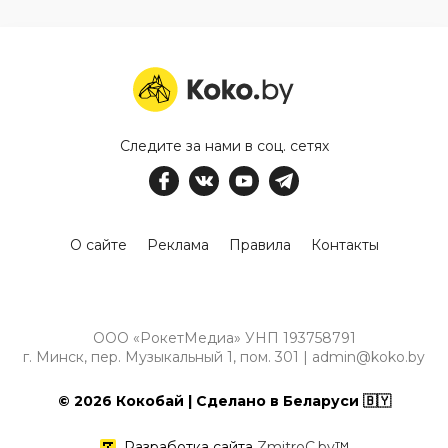
Следите за нами в соц. сетях
О сайте
Реклама
Правила
Контакты
ООО «РокетМедиа» УНП 193758791
г. Минск, пер. Музыкальный 1, пом. 301 | admin@koko.by
© 2026 Кокобай | Сделано в Беларуси 🇧🇾
Разработка сайта
ZmitroC.by
™