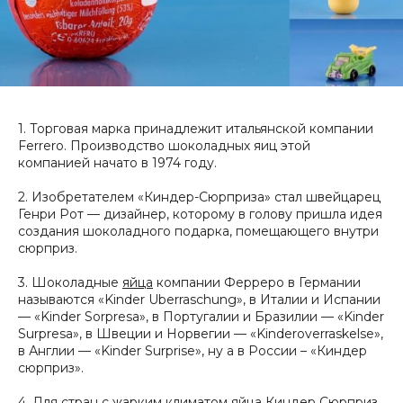
1. Торговая марка принадлежит итальянской компании
Ferrero. Производство шоколадных яиц этой
компанией начато в 1974 году.
2. Изобретателем «Киндер-Сюрприза» стал швейцарец
Генри Рот — дизайнер, которому в голову пришла идея
создания шоколадного подарка, помещающего внутри
сюрприз.
3. Шоколадные
яйца
компании Ферреро в Германии
называются «Kinder Uberraschung», в Италии и Испании
— «Kinder Sorpresa», в Португалии и Бразилии — «Kinder
Surpresa», в Швеции и Норвегии — «Kinderoverraskelse»,
в Англии — «Kinder Surprise», ну а в России – «Киндер
сюрприз».
4. Для стран с жарким климатом яйца Киндер Сюрприз