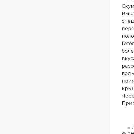
Скум
Выкл
спец
пере
поло
Гото
боле
вкус
расс
воды
приж
крыш
Чере
Прия
ры
пе