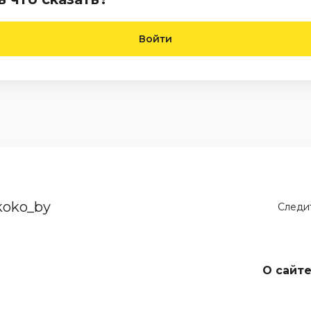
Войти
koko_by
Следит
О сайт