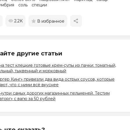
умбрия
соль
специи
2.2K
В избранное
айте другие статьи
на тест клецкие готовые крем-супы из пачки: томатный,
льный, тыквенный и морковный
ргер Кинг» привезли два вида острых соусов, которые
ют, что с ними всё вкуснее
нутри самых дорогих магазинных пельменей. Тестим
торг» с вагю за 50 рублей
ь что сказать?