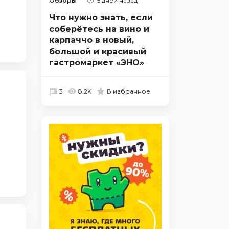
Обзоры
5 дней назад
Что нужно знать, если
соберётесь на вино и
карпаччо в новый,
большой и красивый
гастромаркет «ЭНО»
3
8.2K
В избранное