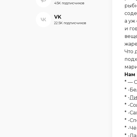
45K подписчиков
рыбн
соде
VK
а уж
22.5K подписчиков
и го
веще
жаре
Что 
подх
мари
Нам 
* — 
* -Б
* -
Ли
* -С
* -С
* -С
* -Ч
* -Л