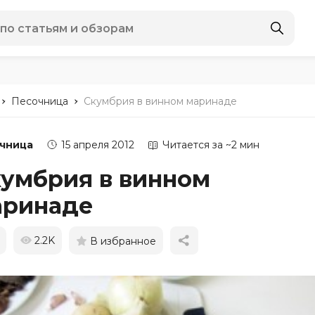
-
-
Песочница
Скумбрия в винном маринаде
чница
15 апреля 2012
Читается за ~2 мин
умбрия в винном
аринаде
2.2K
В избранное