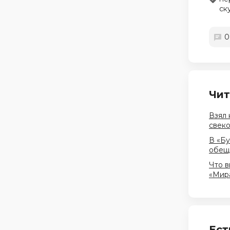
ск
0
Чит
Взял 
свеко
В «Бу
обеща
Что в
«Мира
Ест