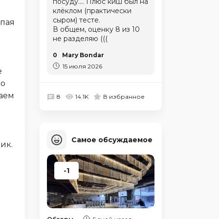
посуду.... Плюс киш был на
клёклом (практически
сыром) тесте.
ыпая
В общем, оценку 8 из 10
не разделяю (((
0
Mary Bondar
15 июля 2026
е
ло
ваем
8
14.1K
В избранное
й
Самое обсуждаемое
ик.
-1