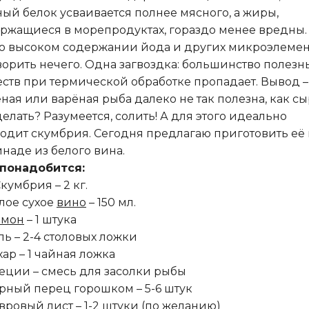
ый белок усваивается полнее мясного, а жиры,
ржащиеся в морепродуктах, гораздо менее вредны.
 о высоком содержании йода и других микроэлеме
ворить нечего. Одна загвоздка: большинство полезн
ств при термической обработке пропадает. Вывод –
ная или варёная рыба далеко не так полезна, как сы
делать? Разумеется, солить! А для этого идеально
одит скумбрия. Сегодня предлагаю приготовить её 
наде из белого вина.
понадобится:
Скумбрия – 2 кг.
елое сухое
вино
– 150 мл.
мон
– 1 штука
оль – 2-4 столовых ложки
ахар – 1 чайная ложка
пеции – смесь для засолки рыбы
ёрный перец горошком – 5-6 штук
авровый лист – 1-2 штуки (по желанию)