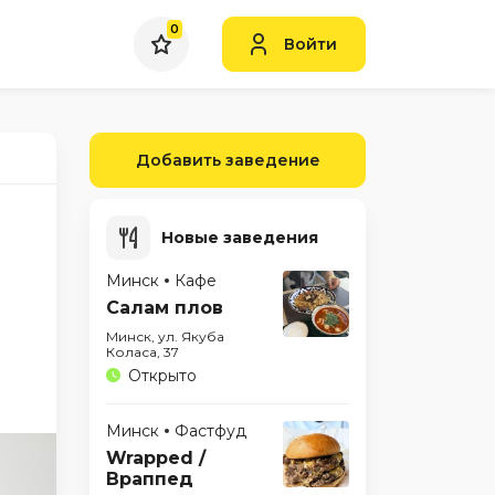
0
Войти
Добавить заведение
Новые заведения
Минск
Кафе
Салам плов
Минск, ул. Якуба
Коласа, 37
Открыто
Минск
Фастфуд
Wrapped /
Враппед