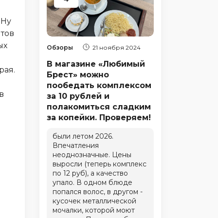
 Ну
нтов
ых
Обзоры
21 ноября 2024
В магазине «Любимый
рая.
Брест» можно
пообедать комплексом
в
за 10 рублей и
полакомиться сладким
за копейки. Проверяем!
были летом 2026.
Впечатления
неоднозначные. Цены
выросли (теперь комплекс
по 12 руб), а качество
упало. В одном блюде
попался волос, в другом -
кусочек металлической
мочалки, которой моют