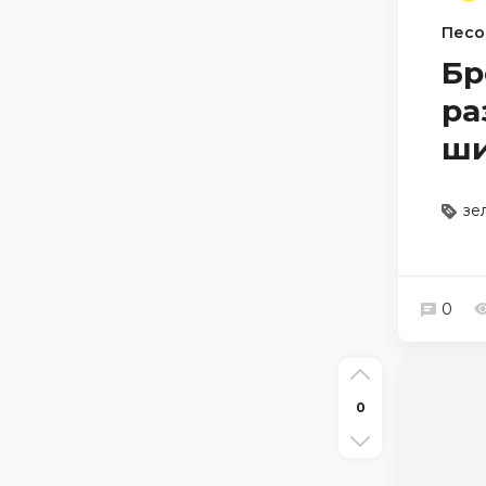
Песо
Бр
ра
ши
зе
0
0