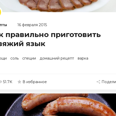
пты
16 февраля 2015
к правильно приготовить
вяжий язык
ощи
соль
специи
домашний рецепт
варка
51.7K
Подели
В избранное