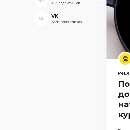
45K подписчиков
VK
22.5K подписчиков
Реце
По
до
на
ку