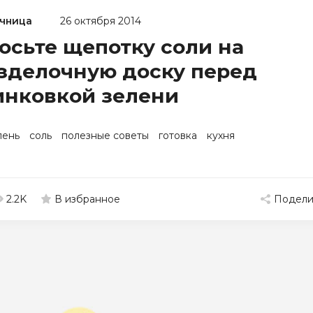
чница
26 октября 2014
осьте щепотку соли на
зделочную доску перед
нковкой зелени
лень
соль
полезные советы
готовка
кухня
2.2K
Подели
В избранное