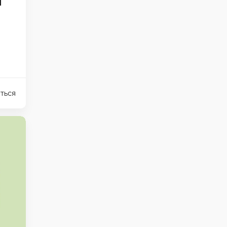
ы
ться