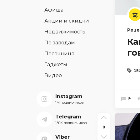
Афиша
Акции и скидки
Реце
Недвижимость
Ка
По заводам
го
Песочница
Гаджеты
ов
Видео
Instagram
15
1M подписчиков
Telegram
130K подписчиков
0
Viber