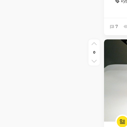
ку
7
0