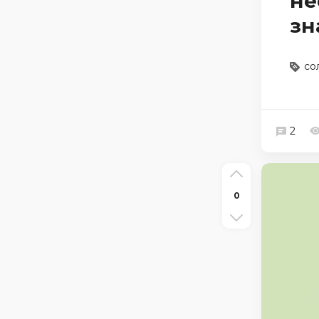
не
зн
со
2
0