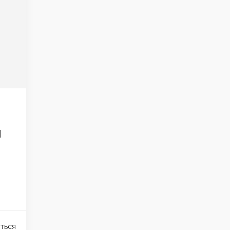
и
ться