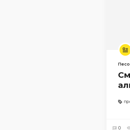
Песо
См
ал
пр
0