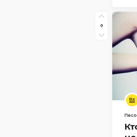
0
Песо
Кт