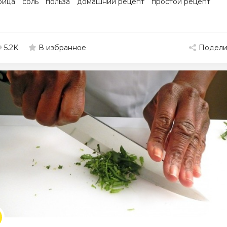
рица
соль
польза
домашний рецепт
простой рецепт
5.2K
Подели
В избранное