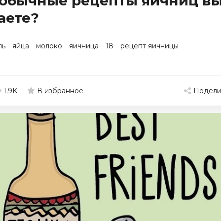
обычные рецепты яичниц в
аете?
ль
яйца
молоко
яичница
18
рецепт яичницы
1.9K
Подели
В избранное