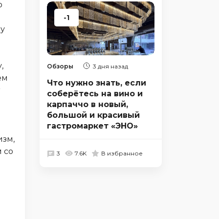
о
-1
ку
,
Обзоры
3 дня назад
ем
Что нужно знать, если
соберётесь на вино и
карпаччо в новый,
большой и красивый
гастромаркет «ЭНО»
изм,
 со
3
7.6K
В избранное