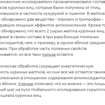
иканские исследователи проанализировали соста
ков куриных яиц, которые были получены от птиц,
ившихся в частности кукурузой и пшеном. В желтка
 обнаружено два вещества – тирозин и трипрофан –
давших мощным эффектом антиокисления. Кроме то
 обнаружено, что всего 2 сырых желтка куриных яиц
ржат в своем составе в три раза больше полезных
оксидантов, чем, к примеру, в одном яблоке средне
ера. При обработке часть полезных свойств
чивается, но все таки
польза
остается.
ическая обработка сокращает энергетическую
ость куриных желтков, но они все же остаются таки
олезными в отношении содержания антиоксидантов
и яблоки.
Ученые
отмечают, что их анализ — это лишь
ый шаг на пути глобального исследования скрытого
нциала куриных яиц.