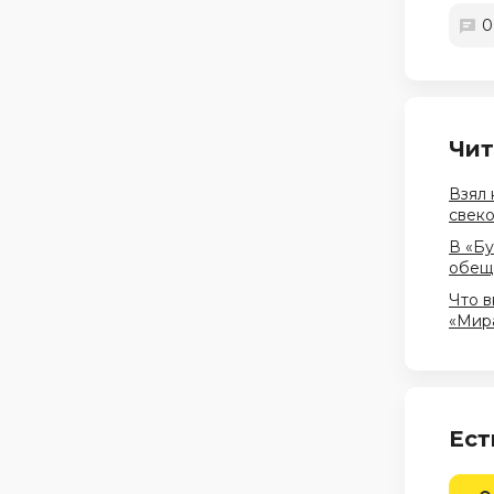
0
Чит
Взял 
свеко
В «Бу
обеща
Что в
«Мира
Ест