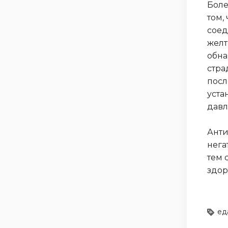
Боле
том,
соед
желт
обна
стра
посл
уста
давл
Анти
нега
тем 
здор
ед