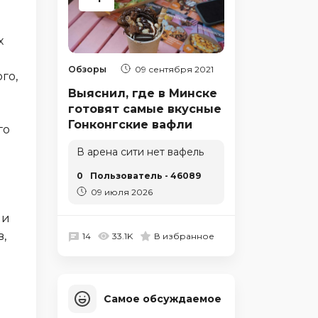
в
х
Обзоры
09 сентября 2021
го,
Выяснил, где в Минске
готовят самые вкусные
Гонконгские вафли
го
В арена сити нет вафель
0
Пользователь - 46089
09 июля 2026
ми
,
14
33.1K
В избранное
Самое обсуждаемое