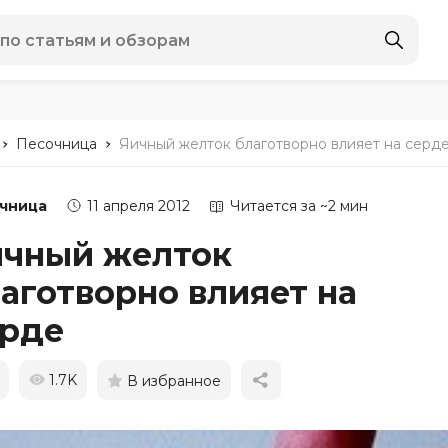
-
-
Песочница
Яичный желток благотворно влияет на серд
чница
11 апреля 2012
Читается за ~2 мин
ичный желток
аготворно влияет на
ерде
1.7K
В избранное