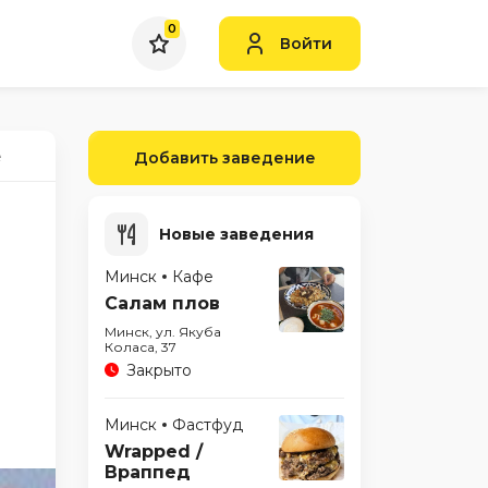
0
Войти
е
Добавить заведение
Новые заведения
Минск
Кафе
Салам плов
Минск, ул. Якуба
Коласа, 37
Закрыто
Минск
Фастфуд
Wrapped /
Враппед