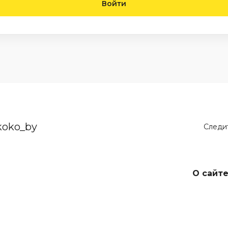
Войти
koko_by
Следит
О сайт