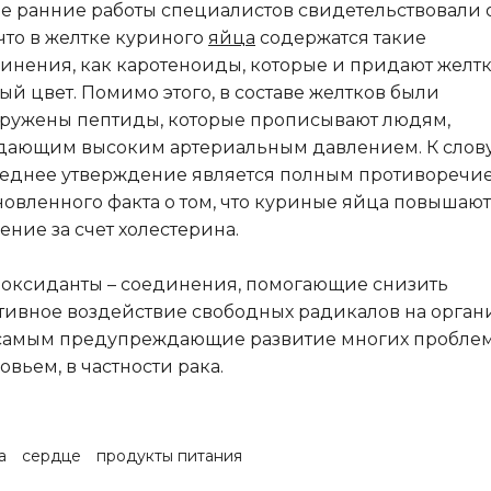
е ранние работы специалистов свидетельствовали 
 что в желтке куриного
яйца
содержатся такие
инения, как каротеноиды, которые и придают желт
ый цвет. Помимо этого, в составе желтков были
ружены пептиды, которые прописывают людям,
дающим высоким артериальным давлением. К слову
еднее утверждение является полным противоречи
новленного факта о том, что куриные яйца повышают
ение за счет холестерина.
оксиданты – соединения, помогающие снизить
тивное воздействие свободных радикалов на орган
самым предупреждающие развитие многих проблем
овьем, в частности рака.
а
сердце
продукты питания