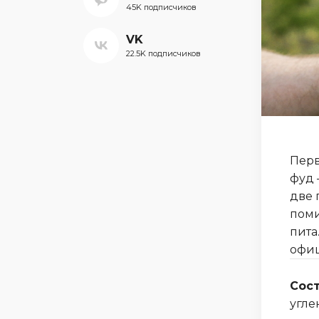
45K подписчиков
VK
22.5K подписчиков
Перв
фуд 
две 
поми
пита
офиц
Сос
угле