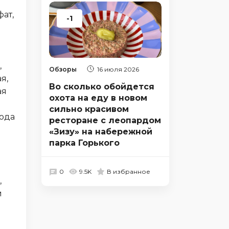
ат,
-1
,
Обзоры
16 июля 2026
я,
Во сколько обойдется
ая
охота на еду в новом
сильно красивом
вода
ресторане с леопардом
«Зизу» на набережной
парка Горького
0
9.5K
В избранное
,
й