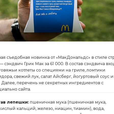
ая съедобная новинка от «МакДональдс» в стиле ст
— сэндвич Грик Мак за 61 000. В состав сэндвича вхо
говяжьи котлеты со специями на гриле, ломтики
дора, свежий лук, салат Айсберг, йогуртовый соус и
. Далее, перечень не секретных ингредиентов с
иально сайта.
тав лепешки:
пшеничная мука (пшеничная мука,
кислый кальций, железо, ниацин, тиамин), вода,