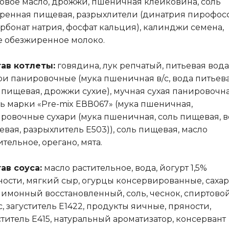
овое масло, дрожжи, пшеничная клейковина, соль
ренная пищевая, разрыхлители (динатрия пирофосф
рбонат натрия, фосфат кальция), калинджи семена,
е обезжиренное молоко.
ав котлеты:
говядина, лук репчатый, питьевая вода
ри панировочные (мука пшеничная в/с, вода питьева
 пищевая, дрожжи сухие), мучная сухая панировочн
ь марки «Pre-mix ЕВВ067» (мука пшеничная,
ровочные сухари (мука пшеничная, соль пищевая, 
евая, разрыхлитель Е503)), соль пищевая, масло
ительное, орегано, мята.
ав соуса:
масло растительное, вода, йогурт 1,5%
ости, мягкий сыр, огурцы консервированные, сахар
лимонный восстановленный, соль, чеснок, спиртово
с, загуститель E1422, продукты яичные, пряности,
ститель Е415, натуральный ароматизатор, консервант