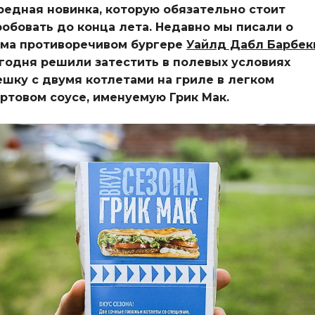
едная новинка, которую обязательно стоит
обовать до конца лета.
Недавно мы писали о
ьма противоречивом бургере
Уайлд Дабл Барбе
годня решили затестить в полевых условиях
шку с двумя котлетами на гриле в легком
ртовом соусе, именуемую Грик Мак.