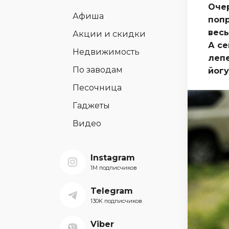
Очер
Афиша
попр
вес
Акции и скидки
А се
Недвижимость
лепе
По заводам
йогу
Песочница
Гаджеты
Видео
Instagram
1M подписчиков
Telegram
130K подписчиков
Viber