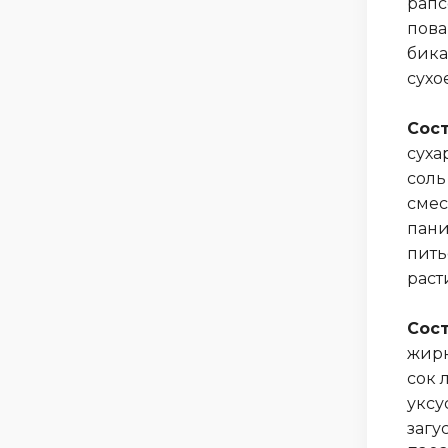
рапс
пова
бика
сухо
Сост
суха
соль
смес
пани
пить
раст
Сост
жирн
сок 
уксу
загу