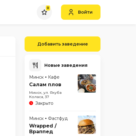
0
Войти
Добавить заведение
Новые заведения
Минск
Кафе
Салам плов
Минск, ул. Якуба
Коласа, 37
Закрыто
Минск
Фастфуд
Wrapped /
Враппед