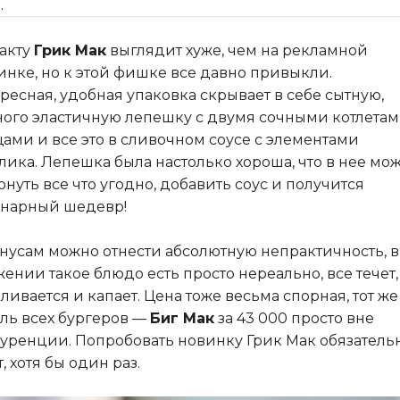
.
акту
Грик Мак
выглядит хуже, чем на рекламной
инке, но к этой фишке все давно привыкли.
ресная, удобная упаковка скрывает в себе сытную,
ого эластичную лепешку с двумя сочными котлетам
ами и все это в сливочном соусе с элементами
лика. Лепешка была настолько хороша, что в нее мо
рнуть все что угодно, добавить соус и получится
нарный шедевр!
нусам можно отнести абсолютную непрактичность, в
ении такое блюдо есть просто нереально, все течет,
ливается и капает. Цена тоже весьма спорная, тот же
ль всех бургеров —
Биг Мак
за 43 000 просто вне
уренции. Попробовать новинку Грик Мак обязатель
т, хотя бы один раз.