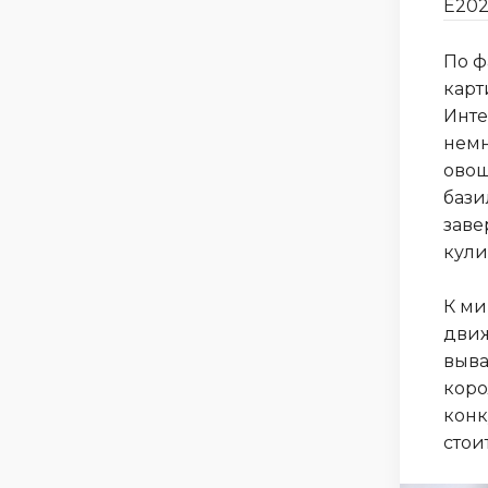
E202
По ф
карт
Инте
немн
овощ
бази
заве
кули
К ми
движ
выва
коро
конк
стои