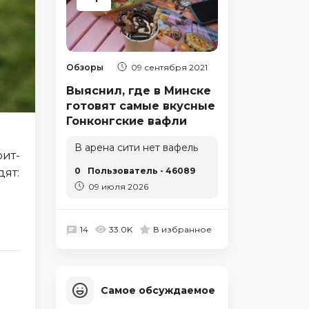
Обзоры
09 сентября 2021
Выяснил, где в Минске
готовят самые вкусные
Гонконгские вафли
В арена сити нет вафель
рит-
0
Пользователь - 46089
дят:
09 июля 2026
14
33.0K
В избранное
Самое обсуждаемое