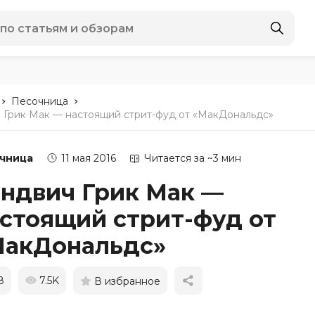
-
-
Песочница
 Грик Мак — настоящий стрит-фуд от «МакДональдс»
чница
11 мая 2016
Читается за ~3 мин
ндвич Грик Мак —
стоящий стрит-фуд от
МакДональдс»
8
7.5K
В избранное