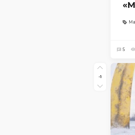
«M
Ма
5
-1