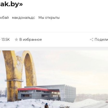
ak.by»
кбай
макдональдс
Мы открыты
13.5K
Подели
В избранное