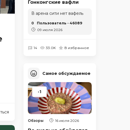
Гонконгские вафли
В арена сити нет вафель
0
Пользователь - 46089
09 июля 2026
е
14
33.0K
В избранное
Самое обсуждаемое
-1
ться
Обзоры
16 июля 2026