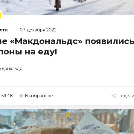
сти
07 декабря 2022
не «Макдональдс» появилис
поны на еду!
кдональдс
59.4K
Подели
В избранное