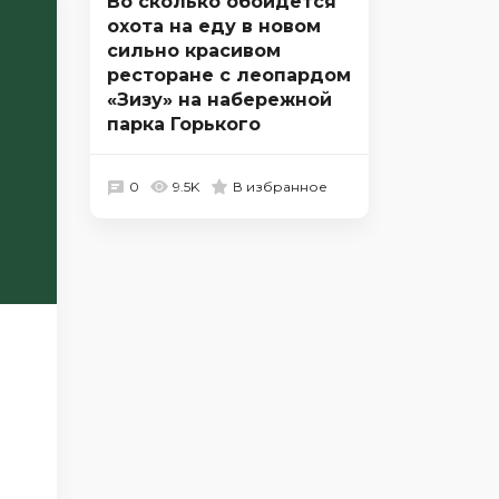
Во сколько обойдется
охота на еду в новом
сильно красивом
ресторане с леопардом
«Зизу» на набережной
парка Горького
0
9.5K
В избранное