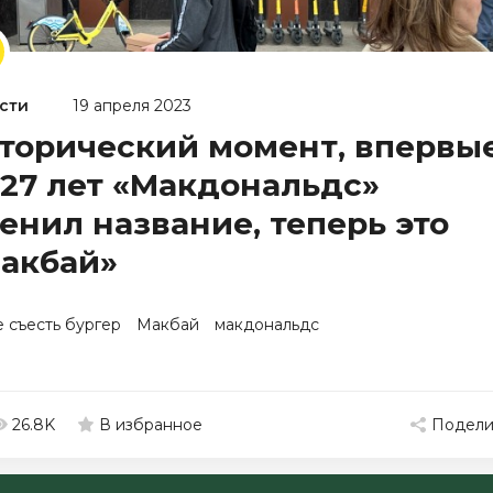
сти
19 апреля 2023
торический момент, впервы
 27 лет «Макдональдс»
енил название, теперь это
акбай»
е съесть бургер
Макбай
макдональдс
26.8K
Подели
В избранное