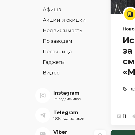
Афиша
Акции и скидки
Ново
Недвижимость
Ис
По заводам
за
Песочница
см
Гаджеты
«М
Видео
гд
Instagram
1M подписчиков
Telegram
11
130K подписчиков
Viber