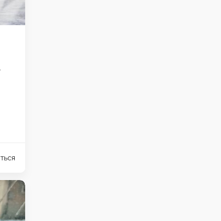
ь
ться