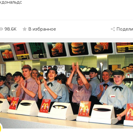
кдональдс
98.6K
Подели
В избранное