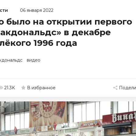
сти
06 января 2022
о было на открытии первого
акдональдс» в декабре
лёкого 1996 года
кдональдс
видео
21.3K
Подели
В избранное