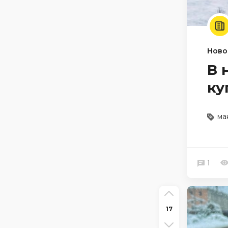
Ново
В 
ку
ма
1
17