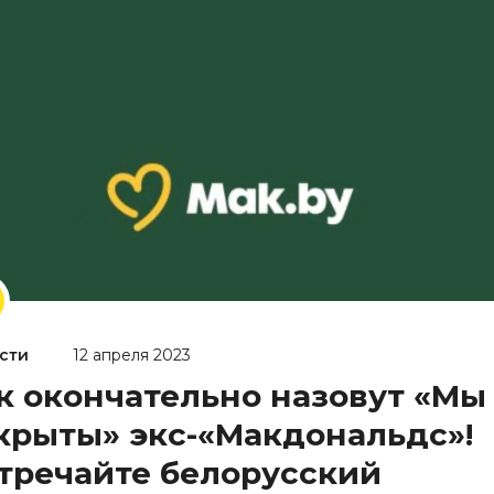
сти
12 апреля 2023
к окончательно назовут «Мы
крыты» экс-«Макдональдс»!
тречайте белорусский