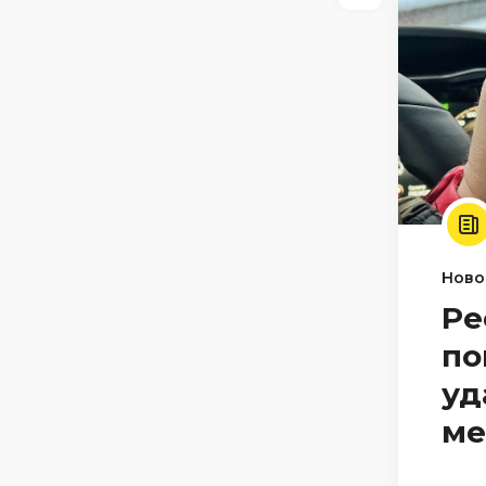
Ново
Ре
по
уд
м