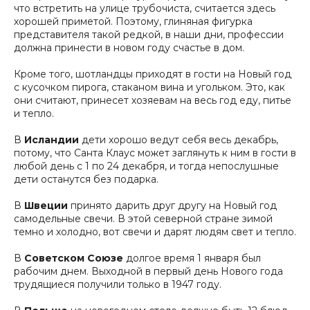
что встретить на улице трубочиста, считается здесь
хорошей приметой. Поэтому, глиняная фигурка
представителя такой редкой, в наши дни, профессии
должна принести в новом году счастье в дом.
Кроме того, шотландцы приходят в гости на Новый год
с кусочком пирога, стаканом вина и угольком. Это, как
они считают, принесет хозяевам на весь год еду, питье
и тепло.
В
Исландии
дети хорошо ведут себя весь декабрь,
потому, что Санта Клаус может заглянуть к ним в гости в
любой день с 1 по 24 декабря, и тогда непослушные
дети останутся без подарка.
В
Швеции
принято дарить друг другу на Новый год
самодельные свечи. В этой северной стране зимой
темно и холодно, вот свечи и дарят людям свет и тепло.
В
Советском Союзе
долгое время 1 января был
рабочим днем. Выходной в первый день Нового года
трудящиеся получили только в 1947 году.