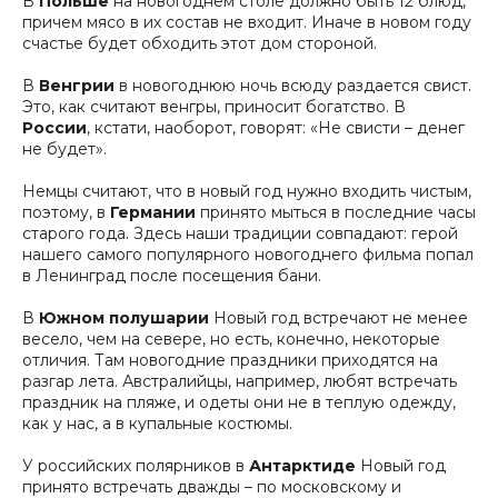
В
Польше
на новогоднем столе должно быть 12 блюд,
причем мясо в их состав не входит. Иначе в новом году
счастье будет обходить этот дом стороной.
В
Венгрии
в новогоднюю ночь всюду раздается свист.
Это, как считают венгры, приносит богатство. В
России
, кстати, наоборот, говорят: «Не свисти – денег
не будет».
Немцы считают, что в новый год нужно входить чистым,
поэтому, в
Германии
принято мыться в последние часы
старого года. Здесь наши традиции совпадают: герой
нашего самого популярного новогоднего фильма попал
в Ленинград после посещения бани.
В
Южном полушарии
Новый год встречают не менее
весело, чем на севере, но есть, конечно, некоторые
отличия. Там новогодние праздники приходятся на
разгар лета. Австралийцы, например, любят встречать
праздник на пляже, и одеты они не в теплую одежду,
как у нас, а в купальные костюмы.
У российских полярников в
Антарктиде
Новый год
принято встречать дважды – по московскому и