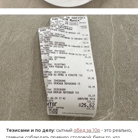
Тезисами и по делу:
сытный
обед за 10р
- это реально,
главное соблюдать правило столовой: бери то, что