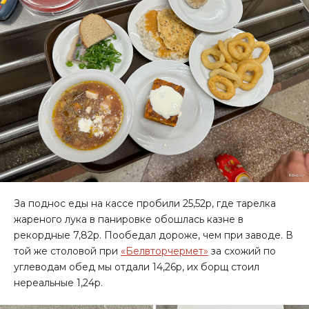
За поднос еды на кассе пробили 25,52р, где тарелка
жареного лука в панировке обошлась казне в
рекордные 7,82р. Пообедал дороже, чем при заводе. В
той же столовой при
«Белвторчермет»
за схожий по
углеводам обед мы отдали 14,26р, их борщ стоил
нереальные 1,24р.