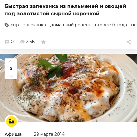
Быстрая запеканка из пельменей и овощей
под золотистой сырной корочкой
сыр
запеканка
домашний рецепт
вторые блюда
пе
0
2.6K
0
Афиша
29 марта 2014