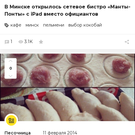
В Минске открылось сетевое бистро «Манты-
Понты» с iPad вместо официантов
кафе
минск
пельмени
выбор кокобай
1
3.1K
0
Песочница
11 февраля 2014