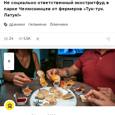
Не социально ответственный экостритфуд в
парке Челюскинцев от фермеров «Тук-тук.
Латук!»
драники
пельмени
блинчики
24
5.5K
0