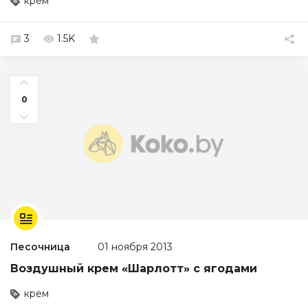
крем
3
1.5K
0
Песочница
01 ноября 2013
Воздушный крем «Шарлотт» с ягодами
крем