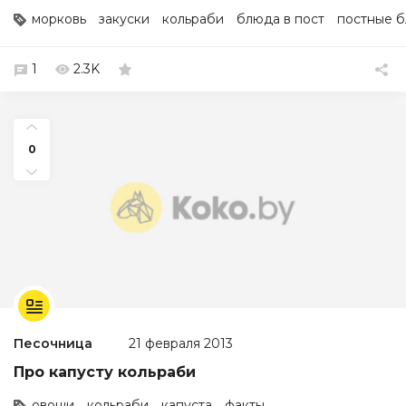
морковь
закуски
кольраби
блюда в пост
постные 
1
2.3K
0
Песочница
21 февраля 2013
Про капусту кольраби
овощи
кольраби
капуста
факты