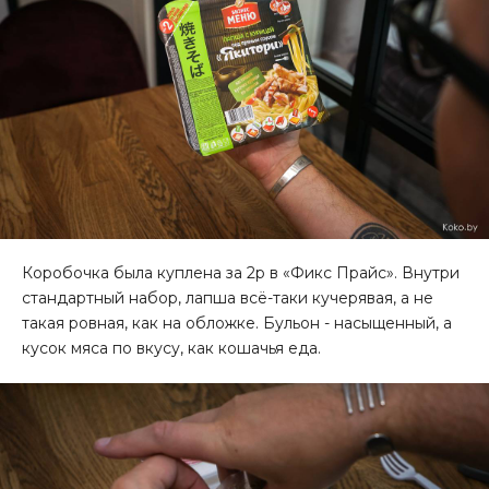
Коробочка была куплена за 2р в
«Фикс Прайс
». Внутри
стандартный набор, лапша всё-таки кучерявая, а не
такая ровная, как на обложке. Бульон - насыщенный, а
кусок мяса по вкусу, как кошачья еда.