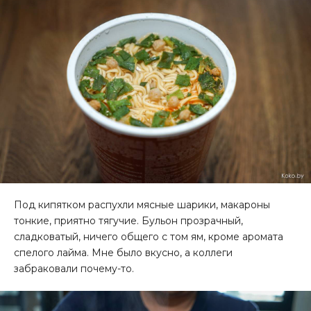
Под кипятком распухли мясные шарики, макароны
тонкие, приятно тягучие. Бульон прозрачный,
сладковатый, ничего общего с том ям, кроме аромата
спелого лайма. Мне было вкусно, а коллеги
забраковали почему-то.