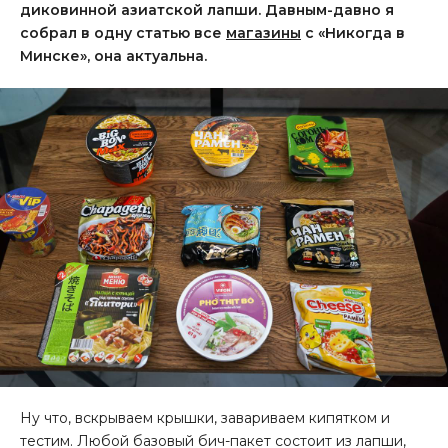
диковинной азиатской лапши. Давным-давно я
собрал в одну статью все
магазины
с «Никогда в
Минске», она актуальна.
Ну что, вскрываем крышки, завариваем кипятком и
тестим. Любой базовый бич-пакет состоит из лапши,