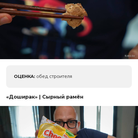
ОЦЕНКА:
обед строителя
«Доширак
» | Сырный рамён