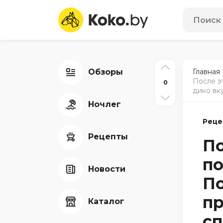
Обзоры
Главная
После э
0
дико вк
Ночлег
Реце
Рецепты
По
по
Новости
По
пр
Каталог
с