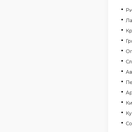
Ри
Ла
Кр
Гр
О
Сл
Ав
Пе
Ар
Ки
Ку
Со