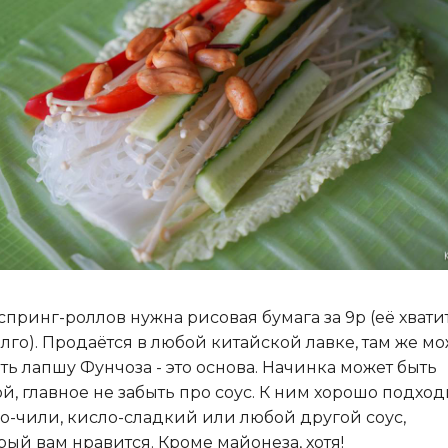
спринг-роллов нужна рисовая бумага за 9р (её хвати
лго). Продаётся в любой китайской лавке, там же м
ть лапшу Фунчоза - это основа. Начинка может быть
й, главное не забыть про соус. К ним хорошо подход
о-чили, кисло-сладкий или любой другой соус,
рый вам нравится. Кроме майонеза, хотя!