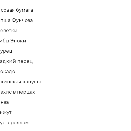
совая бумага
пша Фунчоза
еветки
ибы Эноки
гурец
адкий перец
окадо
кинская капуста
ахис в перцах
нза
нжут
ус к роллам