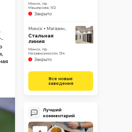
Минск, пр.
Машерова, 11/2
Закрыто
Минск
Магазины
е
Стальная
г-
линия
о
Минск, пр.
Независимости, 134
я,
Закрыто
ная
Все новые
заведения
Лучший
комментарий
4