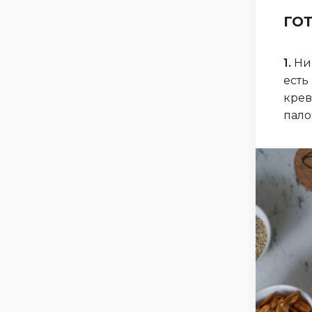
ГО
1.
Ник
есть
крев
пало