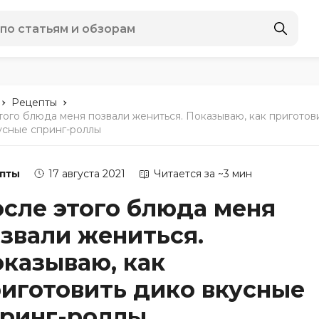
-
-
Рецепты
того блюда меня позвали жениться. Показываю, как приготов
усные спринг-роллы
пты
17 августа 2021
Читается за ~3 мин
сле этого блюда меня
звали жениться.
казываю, как
иготовить дико вкусные
принг-роллы