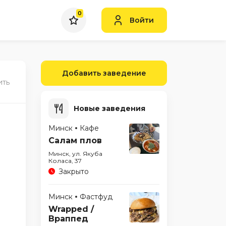
0
Войти
Добавить заведение
ить
Новые заведения
Минск
Кафе
Салам плов
Минск, ул. Якуба
Коласа, 37
Закрыто
Минск
Фастфуд
Wrapped /
Враппед