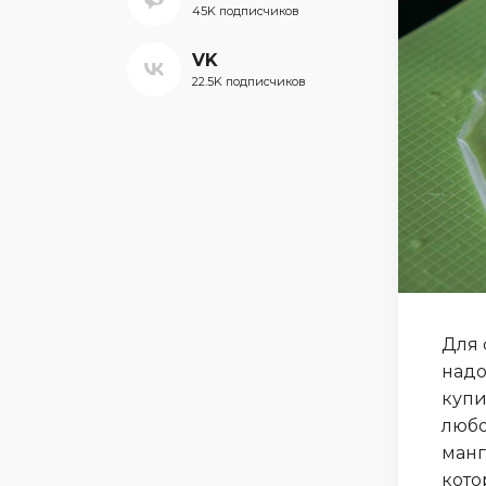
45K подписчиков
VK
22.5K подписчиков
Для 
надо
купи
любо
манг
кото