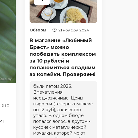
Обзоры
21 ноября 2024
В магазине «Любимый
Брест» можно
пообедать комплексом
за 10 рублей и
полакомиться сладким
за копейки. Проверяем!
были летом 2026.
Впечатления
т
неоднозначные. Цены
выросли (теперь комплекс
ожно
по 12 руб), а качество
упало. В одном блюде
ит
попался волос, в другом -
кусочек металлической
мочалки, которой моют