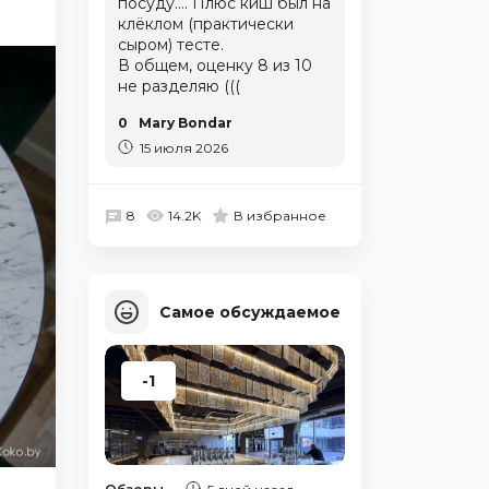
посуду.... Плюс киш был на
клёклом (практически
сыром) тесте.
В общем, оценку 8 из 10
не разделяю (((
0
Mary Bondar
15 июля 2026
8
14.2K
В избранное
Самое обсуждаемое
-1