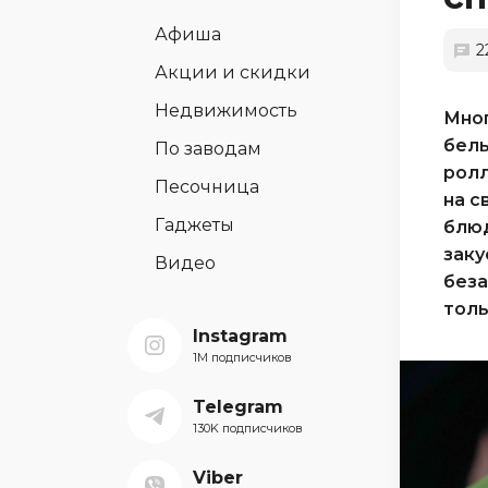
Афиша
2
Акции и скидки
Недвижимость
Мног
белы
По заводам
ролл
Песочница
на с
Гаджеты
блюд
заку
Видео
беза
толь
Instagram
1M подписчиков
Telegram
130K подписчиков
Viber