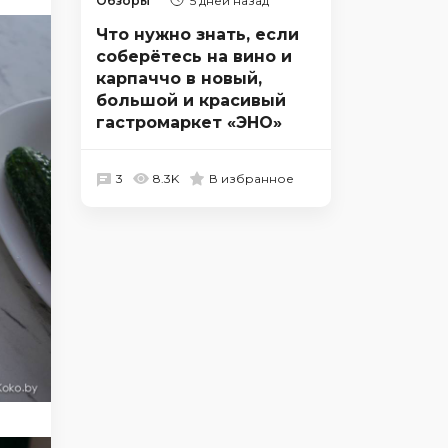
Обзоры
5 дней назад
Что нужно знать, если
соберётесь на вино и
карпаччо в новый,
большой и красивый
гастромаркет «ЭНО»
3
8.3K
В избранное