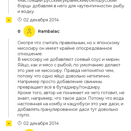
«настоящий русский/украинский/белорусский
борщ» добавляя в него для «аутентичности» рыбу
и водку.
02 декабря 2014
0
Rambalac
Смотря что считать правильным, но к японскому
мисосиру он имеет крайне опосредованное
отношение.
В мисосиру не добавляют соевый соус и мирин.
Яйцо, как и мясо с рыбой, по умолчанию делают
это уже не мисосиру. Правда непонятно чем,
потому что одно яйцо довольно нетипично.
Например просто добавление свинины
превращает всё в бутадзиру/тондзиру.
Кроме того, автор не понимает из чего готовит, не
знает, например, что такое даси. Потому что вода
настоянная на комбу и кацуобуси это уже даси, и
добавлять гранулированное даси тут довольно
глупо.
02 декабря 2014