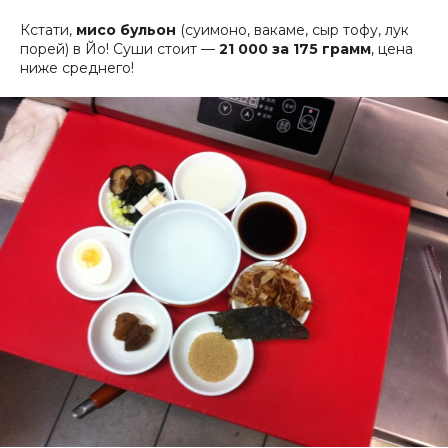
Кстати,
мисо бульон
(суимоно, вакаме, сыр тофу, лук
порей) в Йо! Суши стоит —
21 000 за 175 грамм
, цена
ниже среднего!