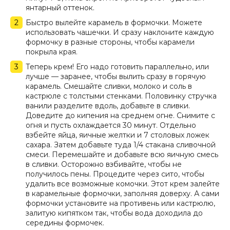
янтарный оттенок.
Быстро вылейте карамель в формочки. Можете
использовать чашечки. И сразу наклоните каждую
формочку в разные стороны, чтобы карамели
покрыла края.
Теперь крем! Его надо готовить параллельно, или
лучше — заранее, чтобы вылить сразу в горячую
карамель. Смешайте сливки, молоко и соль в
кастрюле с толстыми стенками. Половинку стручка
ванили разделите вдоль, добавьте в сливки.
Доведите до кипения на среднем огне. Снимите с
огня и пусть охлаждается 30 минут. Отдельно
взбейте яйца, яичные желтки и 7 столовых ложек
сахара. Затем добавьте туда 1/4 стакана сливочной
смеси. Перемешайте и добавьте всю яичную смесь
в сливки. Осторожно взбивайте, чтобы не
получилось пены. Процедите через сито, чтобы
удалить все возможные комочки. Этот крем залейте
в карамельные формочки, заполняя доверху. А сами
формочки установите на противень или кастрюлю,
залитую кипятком так, чтобы вода доходила до
середины формочек.