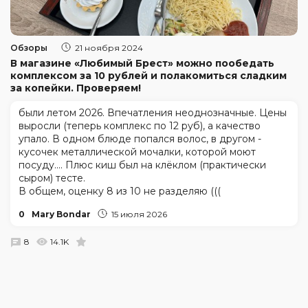
Обзоры
21 ноября 2024
В магазине «Любимый Брест» можно пообедать
комплексом за 10 рублей и полакомиться сладким
за копейки. Проверяем!
были летом 2026. Впечатления неоднозначные. Цены
выросли (теперь комплекс по 12 руб), а качество
упало. В одном блюде попался волос, в другом -
кусочек металлической мочалки, которой моют
посуду.... Плюс киш был на клёклом (практически
сыром) тесте.
В общем, оценку 8 из 10 не разделяю (((
0
Mary Bondar
15 июля 2026
8
14.1K