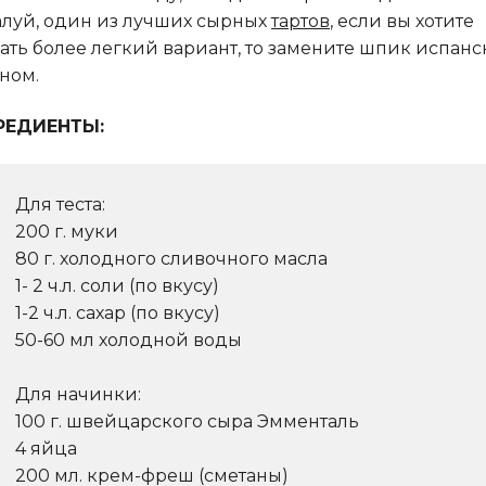
луй, один из лучших сырных
тартов
, если вы хотите
ать более легкий вариант, то замените шпик испан
ном.
РЕДИЕНТЫ:
Для теста:
200 г. муки
80 г. холодного сливочного масла
1- 2 ч.л. соли (по вкусу)
1-2 ч.л. сахар (по вкусу)
50-60 мл холодной воды
Для начинки:
100 г. швейцарского сыра Эмменталь
4 яйца
200 мл. крем-фреш (сметаны)