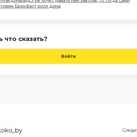
«Макдональдс» не хочет давать нам завтрак, то тогда сами
отовим Брекфаст ролл дома
ь что сказать?
Войти
koko_by
Следит