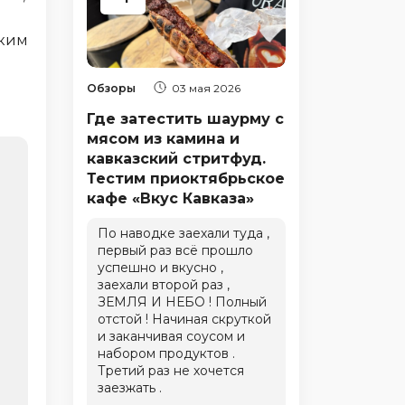
ским
Обзоры
03 мая 2026
Где затестить шаурму с
мясом из камина и
кавказский стритфуд.
Тестим приоктябрьское
кафе «Вкус Кавказа»
По наводке заехали туда ,
первый раз всё прошло
успешно и вкусно ,
заехали второй раз ,
ЗЕМЛЯ И НЕБО ! Полный
отстой ! Начиная скруткой
и заканчивая соусом и
набором продуктов .
Третий раз не хочется
заезжать .