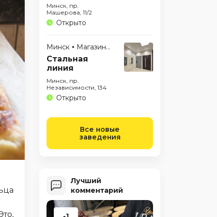
Минск, пр.
Машерова, 11/2
Открыто
Минск
Магазины
Стальная
линия
Минск, пр.
Независимости, 134
Открыто
Все новые
заведения
Лучший
льца
комментарий
Это,
-1