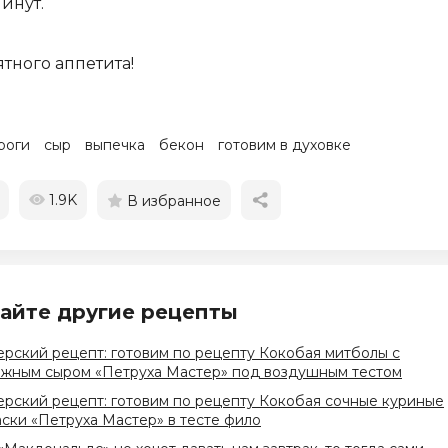
инут.
тного аппетита!
роги
сыр
выпечка
бекон
готовим в духовке
1.9K
В избранное
айте другие рецепты
рский рецепт: готовим по рецепту Кокобая митболы с
ожным сыром «Петруха Мастер» под воздушным тестом
рский рецепт: готовим по рецепту Кокобая сочные куриные
ски «Петруха Мастер» в тесте фило