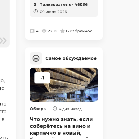
0
Пользователь - 46036
09 июля 2026
4
23.1K
В избранное
Самое обсуждаемое
-1
р,
до
ить
Обзоры
4 дня назад
ста
Что нужно знать, если
 в
соберётесь на вино и
карпаччо в новый,
ить