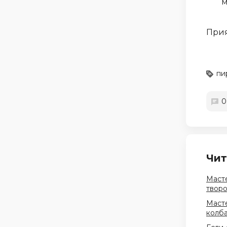
м
Прия
пи
0
Чит
Масте
твор
Масте
колба