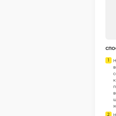
СПО
Н
в
с
к
п
в
ш
х
Н