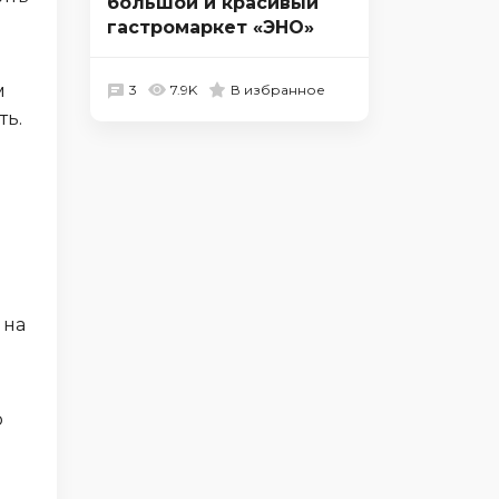
большой и красивый
гастромаркет «ЭНО»
м
3
7.9K
В избранное
ть.
 на
о