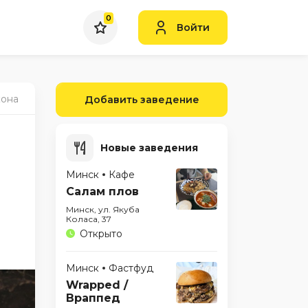
0
Войти
кона
Добавить заведение
Новые заведения
Минск
Кафе
Салам плов
Минск, ул. Якуба
Коласа, 37
Открыто
Минск
Фастфуд
Wrapped /
Враппед