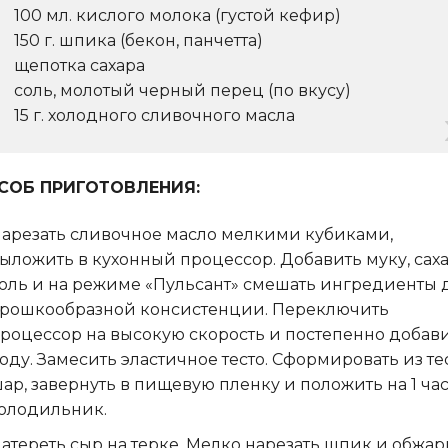
100 мл. кислого молока (густой кефир)
150 г. шпика (бекон, панчетта)
щепотка сахара
соль, молотый черный перец (по вкусу)
15 г. холодного сливочного масла
СОБ ПРИГОТОВЛЕНИЯ:
арезать сливочное масло мелкими кубиками,
ыложить в кухонный процессор. Добавить муку, саха
оль и на режиме «Пульсант» смешать ингредиенты 
рошкообразной консистенции. Переключить
роцессор на высокую скорость и постепенно добав
оду. Замесить эластичное тесто. Сформировать из те
ар, завернуть в пищевую пленку и положить на 1 час
олодильник.
атереть сыр на терке. Мелко нарезать шпик и обжар