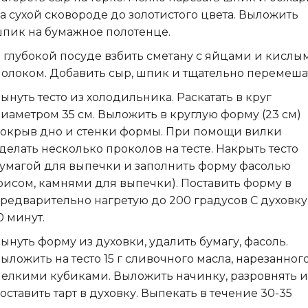
а сухой сковороде до золотистого цвета. Выложить
пик на бумажное полотенце.
 глубокой посуде взбить сметану с яйцами и кислы
олоком. Добавить сыр, шпик и тщательно перемеша
ынуть тесто из холодильника. Раскатать в круг
иаметром 35 см. Выложить в круглую форму (23 см)
окрыв дно и стенки формы. При помощи вилки
делать несколько проколов на тесте. Накрыть тесто
умагой для выпечки и заполнить форму фасолью
рисом, камнями для выпечки). Поставить форму в
редварительно нагретую до 200 градусов C духовку
0 минут.
ынуть форму из духовки, удалить бумагу, фасоль.
ыложить на тесто 15 г сливочного масла, нарезанног
елкими кубиками. Выложить начинку, разровнять и
оставить тарт в духовку. Выпекать в течение 30-35