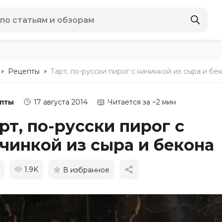
-
-
Рецепты
Тарт, по-русски пирог с начинкой из сыра и бе
пты
17 августа 2014
Читается за ~2 мин
рт, по-русски пирог с
чинкой из сыра и бекона
1.9K
В избранное