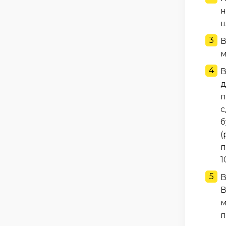
н
ш
В
м
В
д
п
с
б
(
п
1
В
В
м
п