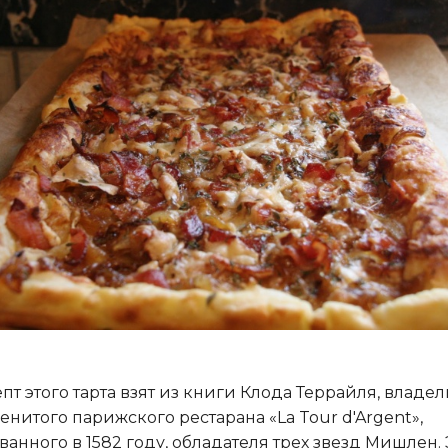
пт этого тарта взят из книги Клода Террайля, владе
енитого парижского рестарана «La Tour d'Argent»,
ванного в 1582 году, обладателя трех звезд Мишлен. 