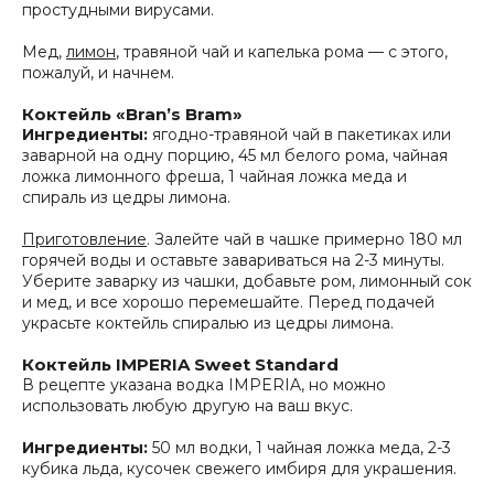
простудными вирусами.
Мед,
лимон
, травяной чай и капелька рома — с этого,
пожалуй, и начнем.
Коктейль «Bran’s Bram»
Ингредиенты:
ягодно-травяной чай в пакетиках или
заварной на одну порцию, 45 мл белого рома, чайная
ложка лимонного фреша, 1 чайная ложка меда и
спираль из цедры лимона.
Приготовление
. Залейте чай в чашке примерно 180 мл
горячей воды и оставьте завариваться на 2-3 минуты.
Уберите заварку из чашки, добавьте ром, лимонный сок
и мед, и все хорошо перемешайте. Перед подачей
украсьте коктейль спиралью из цедры лимона.
Коктейль IMPERIA Sweet Standard
В рецепте указана водка IMPERIA, но можно
использовать любую другую на ваш вкус.
Ингредиенты:
50 мл водки, 1 чайная ложка меда, 2-3
кубика льда, кусочек свежего имбиря для украшения.