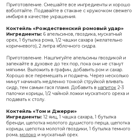
Приготовление. Смешайте все ингредиенты и хорошо
взболтайте. Подавайте в стакане с кружочком свежего
имбиря в качестве украшения.
Коктейль «Рождественский ромовый удар»
Ингредиенты:
6 апельсинов, гвоздика, мускатный
орех, 1 бутылка рома, 1/2 чашки сахара (желательно
коричневого), 2 литра яблочного сидра.
Приготовление. Нашпигуйте апельсины гвоздикой и
запекайте в духовке до тех пор, пока они не станут
мягкими. Выложить в графин, добавить ром и сахар.
Хорошо все перемешать и поджечь. Через несколько
минут начинать медленно тонкой струйкой вливать
сидр, тем самым гася пламя. Добавить в
напиток
2-3
палочки корицы, 1/2 чайной ложки мускатного ореха и
подавать к столу.
Коктейль «Том и Джерри»
Ингредиенты:
12 яиц, 1 чашка сахара, 1 бутылка
бренди, щепотка молотого душистого перца, щепотка
корицы, щепотка молотой гвоздики, 1 бутылка темного
рома,
молоко
и мускатный орех.