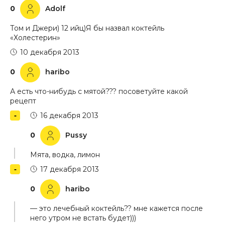
0
Adolf
Том и Джери) 12 ийц)Я бы назвал коктейль
«Холестерин»
10 декабря 2013
0
haribo
А есть что-нибудь с мятой??? посоветуйте какой
рецепт
16 декабря 2013
0
Pussy
Мята, водка, лимон
17 декабря 2013
0
haribo
— это лечебный коктейль?? мне кажется после
него утром не встать будет)))