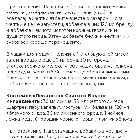
Приготовление. Разделите белки с желтками. Белки
взбейте до образования крутой пены (чтоб не
оседала), а желтки взбейте вместе с сахаром. Пока
желтки еще не загустели, добавьте в них 120 мл бренди
и добавьте немного молотой корицы, гвоздики и
душистого перца. Затем добавьте белки к желтками и
снова все хорошо перемешайте.
В чашки для подачи положите 1 столовую этой смеси,
затем добавьте еще 30 мл рома, 30 мл бренди и
столько горячего молока, чтобы чашка была наполнена
доверху, и снова взбейте смесь до образования пены.
Сверху можно посыпать молотым мускатным орехом, а
любителям сладкого — тертым шоколадом.
Коктейль «Лекарство Святого Бруно»
Ингредиенты:
30 мл джина, 30 мл желтого ликера
Шартрез, пару капель Ангостуры или бальзама, 120 мл
яблочного сидра, 30 мл лимонного фреша, 1 чайная
ложка меда, 6 горошин черного перца и ломтик яблока.
Приготовление. Нагреть чашку, добавить в нее джин,
ликер и бальзам. В отдельно маленькой кастрюльке