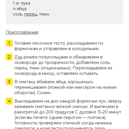
1 кг лука
4 яйца
соль,
перец
, тмин
Приготовление
:
Готовим песочное тесто, раскладываем по
формочкам и отправляем в холодильник.
Лук
режем полукольцами и обжариваем в
сковороде до прозрачности, добавляем соль,
перец, тмин (опционально). Перекладываем из
сковороды в миску, оставляем остывать.
В сметану вбиваем яйца, хорошенько
перемешиваем (ложкой или миксером на низких
оборотах). Солим.
Выкладываем на дно каждой формочки лук, сверху
заливаем сметанно-яичной смесью. И выпекаем в
разогретой до 200 градусов С духовке 15-20 минут
(если вы печете одним пирогом — полчаса).
Готовность проверяем спичкой: когда начинка
схватится, а края теста подрумянятся, пора