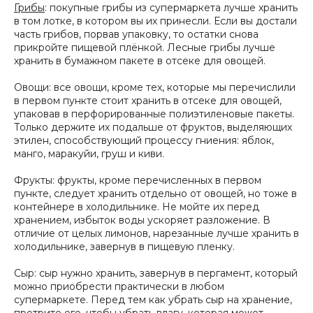
Грибы
: покупные грибы из супермаркета лучше хранить
в том лотке, в котором вы их принесли. Если вы достали
часть грибов, порвав упаковку, то остатки снова
прикройте пищевой плёнкой. Лесные грибы лучше
хранить в бумажном пакете в отсеке для овощей.
Овощи: все овощи, кроме тех, которые мы перечислили
в первом пункте стоит хранить в отсеке для овощей,
упаковав в перфорированные полиэтиленовые пакеты.
Только держите их подальше от фруктов, выделяющих
этилен, способствующий процессу гниения: яблок,
манго, маракуйи, груш и киви.
Фрукты: фрукты, кроме перечисленных в первом
пункте, следует хранить отдельно от овощей, но тоже в
контейнере в холодильнике. Не мойте их перед
хранением, избыток воды ускоряет разложение. В
отличие от целых лимонов, нарезанные лучше хранить в
холодильнике, завернув в пищевую пленку.
Сыр: сыр нужно хранить, завернув в пергамент, который
можно приобрести практически в любом
супермаркете. Перед тем как убрать сыр на хранение,
протрите его, чтобы убрать влагу, которая может