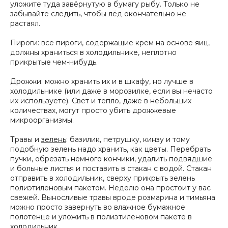
уложите туда завёрнутую в бумагу рыбу. Только не
забывайте следить, чтобы лёд окончательно не
растаял.
Пироги: все пироги, содержащие крем на основе яиц,
должны храниться в холодильнике, неплотно
прикрытые чем-нибудь.
Дрожжи: можно хранить их и в шкафу, но лучше в
холодильнике (или даже в морозилке, если вы нечасто
их используете). Свет и тепло, даже в небольших
количествах, могут просто убить дрожжевые
микроорганизмы.
Травы и
зелень
: базилик, петрушку, кинзу и тому
подобную зелень надо хранить, как цветы. Перебрать
пучки, обрезать немного кончики, удалить подвядшие
и больные листья и поставить в стакан с водой. Стакан
отправить в холодильник, сверху прикрыть зелень
полиэтиленовым пакетом. Неделю она простоит у вас
свежей. Выносливые травы вроде розмарина и тимьяна
можно просто завернуть во влажное бумажное
полотенце и уложить в полиэтиленовом пакете в
холодильник.