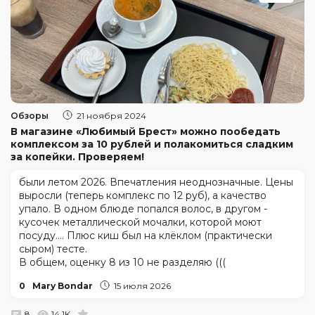
Обзоры
21 ноября 2024
В магазине «Любимый Брест» можно пообедать
комплексом за 10 рублей и полакомиться сладким
за копейки. Проверяем!
были летом 2026. Впечатления неоднозначные. Цены
выросли (теперь комплекс по 12 руб), а качество
упало. В одном блюде попался волос, в другом -
кусочек металлической мочалки, которой моют
посуду.... Плюс киш был на клёклом (практически
сыром) тесте.
В общем, оценку 8 из 10 не разделяю (((
0
Mary Bondar
15 июля 2026
8
14.1K